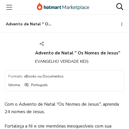
Ir
Ir
Ir
para
para
para
o
o
o
conteúdo
pagamento
rodapé
Advento de Natal " Os Nomes de Jesus"
principal
Advento de Natal " Os Nomes de Jesus"
EVANGELHO VERDADE KIDS
Formato
:
eBooks ou Documentos
Idioma
:
Português
Com o Advento de Natal "Os Nomes de Jesus", aprenda
24 nomes de Jesus.
Fortaleça a fé e crie memórias inesquecíveis com sua