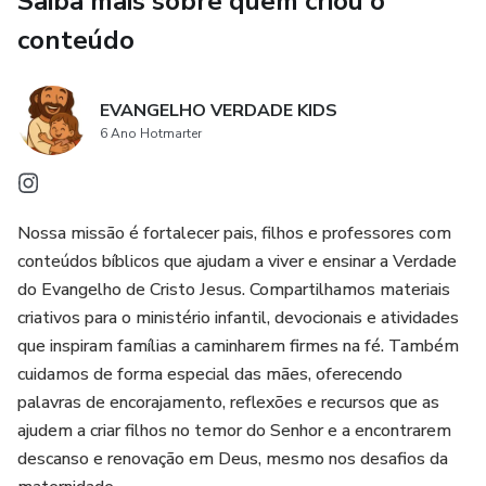
Saiba mais sobre quem criou o
conteúdo
- Atividades
* No PDF tem todas as orientações das atividades,
EVANGELHO VERDADE KIDS
desenhos para colorir, mural da gratidão, sugestão de
6 Ano Hotmarter
músicas, vídeoclipes e filmes cristãos de natal, presépio
para montar e até uma receita de um biscoitinho delicioso
pra fazer em família.
Nossa missão é fortalecer pais, filhos e professores com
conteúdos bíblicos que ajudam a viver e ensinar a Verdade
do Evangelho de Cristo Jesus. Compartilhamos materiais
criativos para o ministério infantil, devocionais e atividades
que inspiram famílias a caminharem firmes na fé. Também
cuidamos de forma especial das mães, oferecendo
palavras de encorajamento, reflexões e recursos que as
ajudem a criar filhos no temor do Senhor e a encontrarem
descanso e renovação em Deus, mesmo nos desafios da