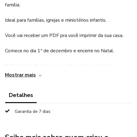
família.
Ideal para famílias, igrejas e ministérios infantis.
Você vai receber um PDF pra você imprimir da sua casa.
Comece no dia 1º de dezembro e encerre no Natal.
* 24 páginas de cubos pra você montar e cada cubo
contém:
Mostrar mais
- Dia do mês de dezembro
Detalhes
- Nome de Jesus
Garantia de 7 dias
- Versículo
- Oração