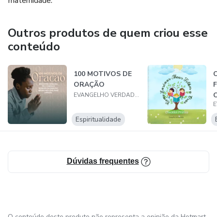
maternidade.
Outros produtos de quem criou esse
conteúdo
100 MOTIVOS DE
C
ORAÇÃO
F
C
EVANGELHO VERDADE KIDS
Espiritualidade
Dúvidas frequentes
O conteúdo deste produto não representa a opinião da Hotmart.