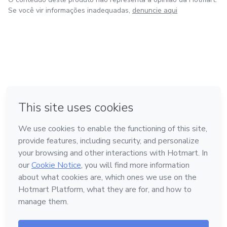
Se você vir informações inadequadas,
denuncie aqui
em Amsterdam
Feito com
❤
em Belo Horizonte
na Cidade do México
em Bogotá
em Madrid
Conheça a Hotmart
Idioma
Português