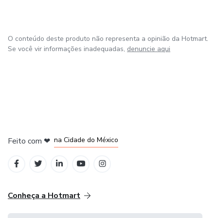
O conteúdo deste produto não representa a opinião da Hotmart.
Se você vir informações inadequadas,
denuncie aqui
em Bogotá
em Amsterdam
em Madrid
na Cidade do México
Feito com
❤
em Belo Horizonte
Conheça a Hotmart