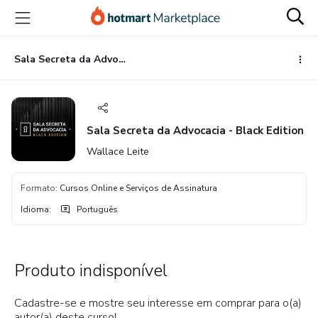
Ir
Ir
Ir
para
para
para
o
o
o
conteúdo
pagamento
rodapé
Sala Secreta da Advocacia - Black Edition
principal
Sala Secreta da Advocacia - Black Edition
Wallace Leite
Formato
:
Cursos Online e Serviços de Assinatura
Idioma
:
Português
Produto indisponível
Cadastre-se e mostre seu interesse em comprar para o(a)
autor(a) deste curso!