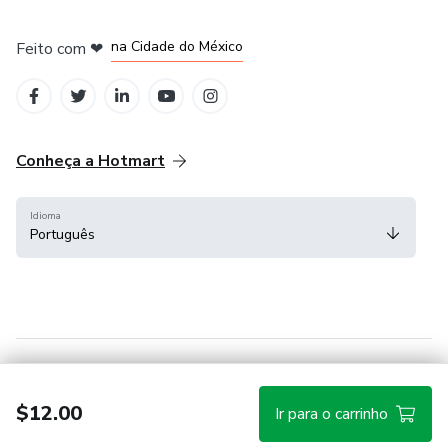
em Bogotá
em Amsterdam
em Madrid
na Cidade do México
Feito com
❤
em Belo Horizonte
Conheça a Hotmart
Idioma
Português
Central de ajuda
Termos
Privacidade
Cookies
$12.00
Ir para o carrinho
Hotmart — 2011-2026 © Todos os direitos reservados.