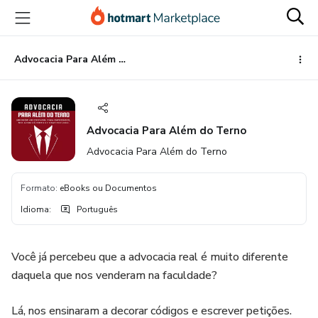
Ir
Ir
Ir
para
para
para
o
o
o
conteúdo
pagamento
rodapé
Advocacia Para Além do Terno
principal
Advocacia Para Além do Terno
Advocacia Para Além do Terno
Formato
:
eBooks ou Documentos
Idioma
:
Português
Você já percebeu que a advocacia real é muito diferente
daquela que nos venderam na faculdade?
Lá, nos ensinaram a decorar códigos e escrever petições.