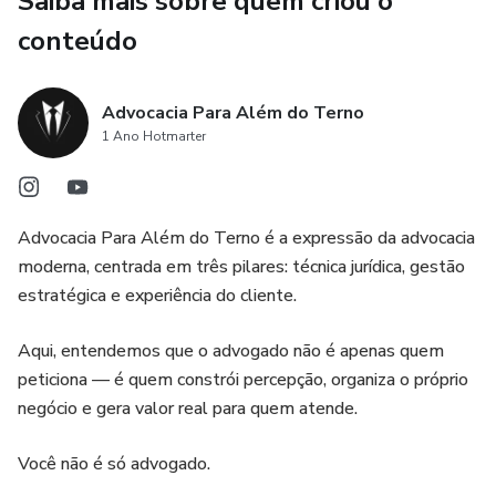
Saiba mais sobre quem criou o
assumir o controle do seu escritório.
conteúdo
✔️ Métodos para precificar honorários com clareza e
segurança.
Advocacia Para Além do Terno
✔️ Estratégias práticas de marketing jurídico ético e
1 Ano Hotmarter
inteligente.
✔️ Caminhos para fidelizar clientes com atendimento que
Advocacia Para Além do Terno é a expressão da advocacia
encanta.
moderna, centrada em três pilares: técnica jurídica, gestão
estratégica e experiência do cliente.
✔️ Modelos de serviços escaláveis que geram
previsibilidade financeira.
Aqui, entendemos que o advogado não é apenas quem
peticiona — é quem constrói percepção, organiza o próprio
✔️ Reflexões reais sobre equilíbrio, propósito e futuro da
negócio e gera valor real para quem atende.
advocacia.
Você não é só advogado.
Mais do que um livro, é um mapa.