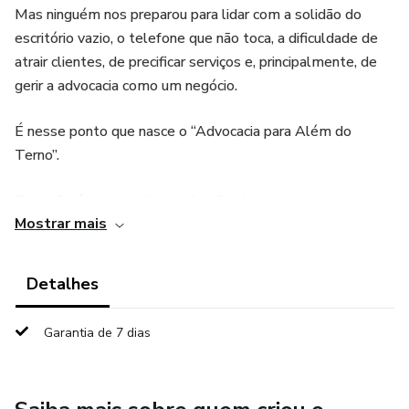
Mas ninguém nos preparou para lidar com a solidão do
escritório vazio, o telefone que não toca, a dificuldade de
atrair clientes, de precificar serviços e, principalmente, de
gerir a advocacia como um negócio.
É nesse ponto que nasce o “Advocacia para Além do
Terno”.
Este não é mais um livro sobre Direito.
Mostrar mais
É um guia para advogados que querem parar de improvisar
e começar a construir uma carreira sólida, lucrativa e com
Detalhes
propósito.
Garantia de 7 dias
Aqui você vai encontrar:
✔️ Como sair da mentalidade de “apagar incêndios” e