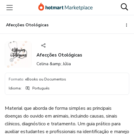
Ir
Ir
Ir
para
para
para
o
o
o
conteúdo
pagamento
rodapé
Afecções Otológicas
principal
Afecções Otológicas
Celina &amp; Júlia
Formato
:
eBooks ou Documentos
Idioma
:
Português
Material que aborda de forma simples as principais
doenças do ouvido em animais, incluindo causas, sinais
clínicos, diagnóstico e tratamento. Um guia prático para
auxiliar estudantes e profissionais na identificação e manejo