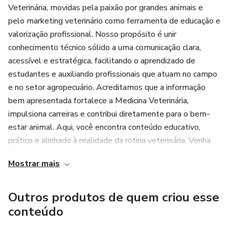
Veterinária, movidas pela paixão por grandes animais e
pelo marketing veterinário como ferramenta de educação e
valorização profissional. Nosso propósito é unir
conhecimento técnico sólido a uma comunicação clara,
acessível e estratégica, facilitando o aprendizado de
estudantes e auxiliando profissionais que atuam no campo
e no setor agropecuário. Acreditamos que a informação
bem apresentada fortalece a Medicina Veterinária,
impulsiona carreiras e contribui diretamente para o bem-
estar animal. Aqui, você encontra conteúdo educativo,
prático e alinhado à realidade da rotina veterinária. Venha
conosco nessa jornada de aprendizado, crescimento e
Mostrar mais
transformação profissional.
📲 Instagram: @juliafausto.medvet | @celina.vasconcellos
Outros produtos de quem criou esse
conteúdo