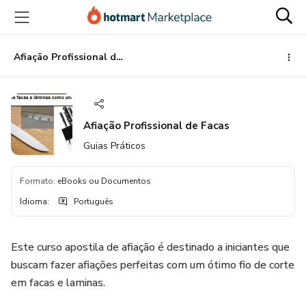
Ir
Ir
Ir
para
para
para
o
o
o
conteúdo
pagamento
rodapé
Afiação Profissional de Facas
principal
Afiação Profissional de Facas
Guias Práticos
Formato
:
eBooks ou Documentos
Idioma
:
Português
Este curso apostila de afiação é destinado a iniciantes que
buscam fazer afiações perfeitas com um ótimo fio de corte
em facas e laminas.