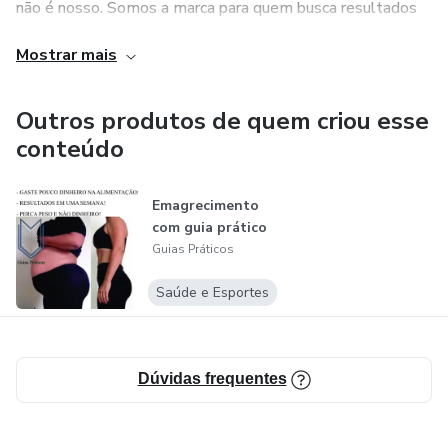
não é nosso. Somos a marca para quem busca resultados
tangíveis e imediatos. Nosso compromisso não é com a
Mostrar mais
teoria, mas sim com a sua capacidade de executar.
Outros produtos de quem criou esse
conteúdo
Emagrecimento
com guia prático
Guias Práticos
Saúde e Esportes
Dúvidas frequentes