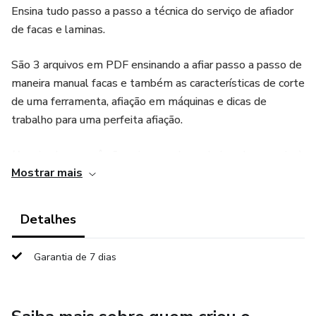
Ensina tudo passo a passo a técnica do serviço de afiador
de facas e laminas.
São 3 arquivos em PDF ensinando a afiar passo a passo de
maneira manual facas e também as características de corte
de uma ferramenta, afiação em máquinas e dicas de
trabalho para uma perfeita afiação.
(Arquivo leve você não vai passar horas baixando o arquivo)
Mostrar mais
Ótimo material aprenda a afiar ou potencialize seus
conhecimentos em afiação de facas e laminas.
Detalhes
Duvidas estamos à disposição.
Garantia de 7 dias