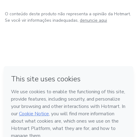
O conteúdo deste produto não representa a opinião da Hotmart.
Se você vir informações inadequadas,
denuncie aqui
em Amsterdam
em Madrid
em Bogotá
Feito com
❤
em Belo Horizonte
na Cidade do México
Conheça a Hotmart
Idioma
Português