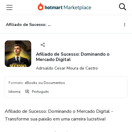
Ir
Ir
Ir
para
para
para
o
o
o
conteúdo
pagamento
rodapé
Afiliado de Sucesso: Dominando o Mercado Digital
principal
Afiliado de Sucesso: Dominando o
Mercado Digital
Adroaldo Cesar Moura de Castro
Formato
:
eBooks ou Documentos
Idioma
:
Português
Afiliado de Sucesso: Dominando o Mercado Digital -
Transforme sua paixão em uma carreira lucrativa!