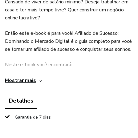
Cansado de viver de salário mínimo? Deseja trabalhar em
casa e ter mais tempo livre? Quer construir um negócio
online lucrativo?
Então este e-book é para você! Afiliado de Sucesso:
Dominando o Mercado Digital é o guia completo para você
se tornar um afiliado de sucesso e conquistar seus sonhos.
Neste e-book você encontrará:
O que é marketing de afiliados e como funciona: Descubra
Mostrar mais
tudo sobre essa modalidade de trabalho que te permite
ganhar dinheiro online promovendo produtos de outras
Detalhes
pessoas.
Garantia de 7 dias
Como escolher o nicho ideal: Encontre o nicho que combina
com seus interesses, habilidades e público-alvo.