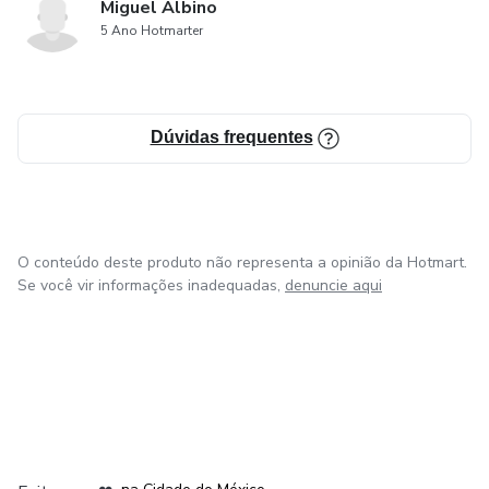
Miguel Albino
5 Ano Hotmarter
Dúvidas frequentes
O conteúdo deste produto não representa a opinião da Hotmart.
Se você vir informações inadequadas,
denuncie aqui
em Bogotá
em Amsterdam
em Madrid