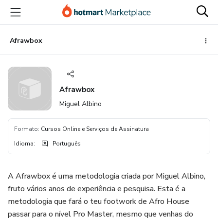
Ir
Ir
Ir
para
para
para
o
o
o
conteúdo
pagamento
rodapé
Afrawbox
principal
Afrawbox
Miguel Albino
Formato
:
Cursos Online e Serviços de Assinatura
Idioma
:
Português
A Afrawbox é uma metodologia criada por Miguel Albino,
fruto vários anos de experiência e pesquisa. Esta é a
metodologia que fará o teu footwork de Afro House
passar para o nível Pro Master, mesmo que venhas do