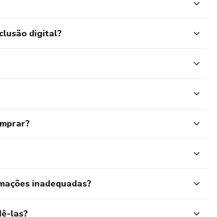
clusão digital?
omprar?
rmações inadequadas?
ê-las?