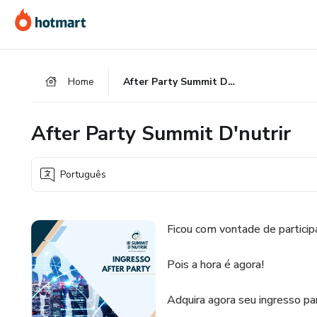
Ir
Ir
Ir
para
para
para
o
o
o
conteúdo
pagamento
rodapé
Home
After Party Summit D'nutrir
principal
After Party Summit D'nutrir
Português
Ficou com vontade de participa
Pois a hora é agora!
Adquira agora seu ingresso par