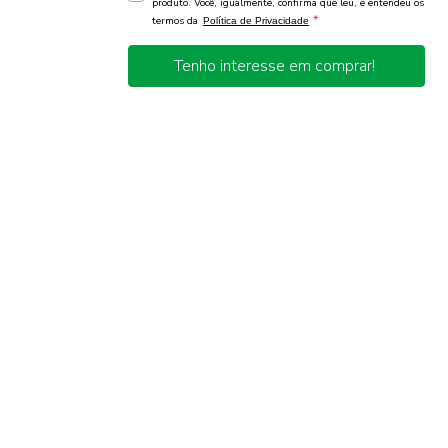
produto. Você, igualmente, confirma que leu, e entendeu os
*
termos da
Política de Privacidade
Tenho interesse em comprar!