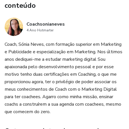
conteúdo
6 - Módulo Email Marketing e Relacionamento
Uma vez por semana, aula ao vivo durante 6 semanas, que
Coachsonianeves
fica gravada para assistires sempre que necessário.
4 Ano Hotmarter
Bónus Especiais:
Coach, Sónia Neves, com formação superior em Marketing
e Publicidade e especialização em Marketing. Nos últimos
Acesso a uma Comunidade Whatsapp, um Peer Group com
anos dediquei-me a estudar marketing digital Sou
os mesmos interesses de partilha e crescimento, com um
apaixonada pelo desenvolvimento pessoal e por esse
valor incalculável.
motivo tenho duas certificações em Coaching, o que me
proporcionou agora, ter o privilégio de poder associar os
Ebook Gatilhos Mentais a mais poderosa ferramenta de
meus conhecimentos de Coach com o Marketing Digital
conversão.
para ter coachees. Agarro como minha missão, ensinar
coachs a construírem a sua agenda com coachees, mesmo
Templates de cor e letras pronto a usar
que comecem do zero.
Template do teu primeiro Infoproduto, pronto a editar,