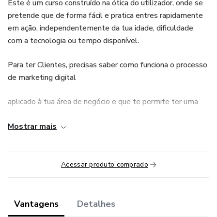
Este é um curso construído na ótica do utilizador, onde se
pretende que de forma fácil e pratica entres rapidamente
em ação, independentemente da tua idade, dificuldade
com a tecnologia ou tempo disponível.
Para ter Clientes, precisas saber como funciona o processo
de marketing digital
aplicado à tua área de negócio e que te permite ter uma
atividade rentável.
Mostrar mais
Formato:
O curso é 100% online com Aulas ao Vivo e também
Acessar produto comprado
Aulas Gravadas.
Constituído por 6 módulos contendo aulas, Vídeos das
Vantagens
Detalhes
Ferramentas e material de apoio que constitui o método