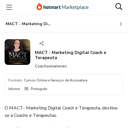
Ir
Ir
Ir
para
para
para
o
o
o
conteúdo
pagamento
rodapé
MACT - Marketing Digital Coach e Terapeuta
principal
MACT - Marketing Digital Coach e
Terapeuta
Coachsonianeves
Formato
:
Cursos Online e Serviços de Assinatura
Idioma
:
Português
O MACT- Marketing Digital Coach e Terapeuta, destina-
se a Coachs e Terapeutas.