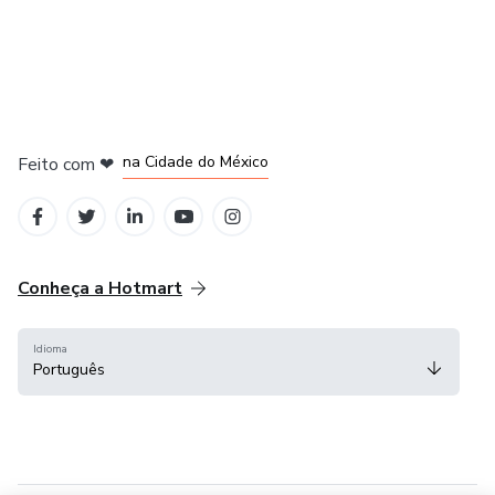
em Bogotá
em Amsterdam
em Madrid
na Cidade do México
Feito com
❤
em Belo Horizonte
Conheça a Hotmart
Idioma
Português