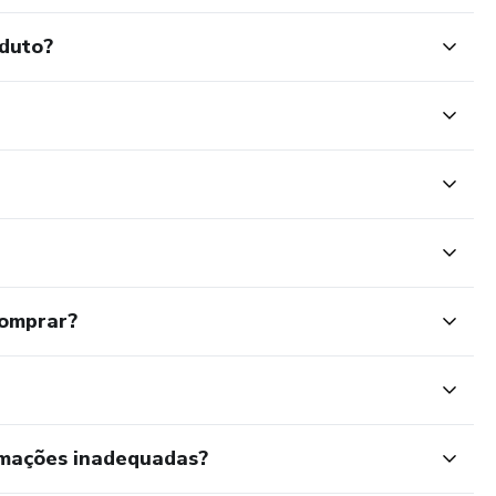
oduto?
comprar?
rmações inadequadas?