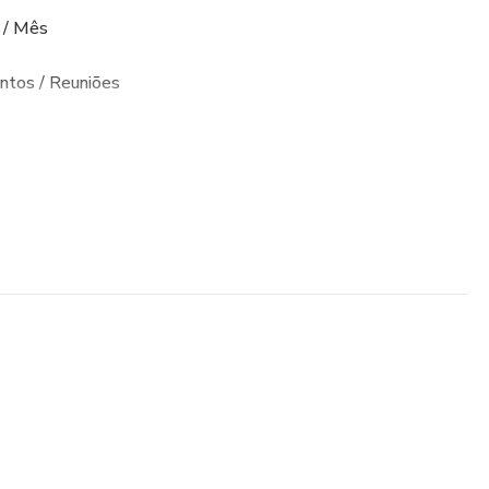
 / Mês
ntos / Reuniões
ações de pregações
ressão em A4