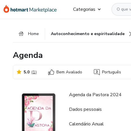
Ir
Ir
Ir
Categorias
para
para
para
o
o
o
conteúdo
pagamento
rodapé
Home
Autoconhecimento e espiritualidade
principal
Agenda
5.0
(
1
)
Bem Avaliado
Português
Agenda da Pastora 2024
Dados pessoais
Calendário Anual