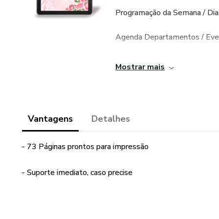
Programação da Semana / Dia
Agenda Departamentos / Eve
Cadastro
Mostrar mais
Controle Financeiro anual
Anotações
Vantagens
Detalhes
Checklist de Pregações, anot
- 73 Páginas prontos para impressão
73 páginas prontas para imp
- Suporte imediato, caso precise