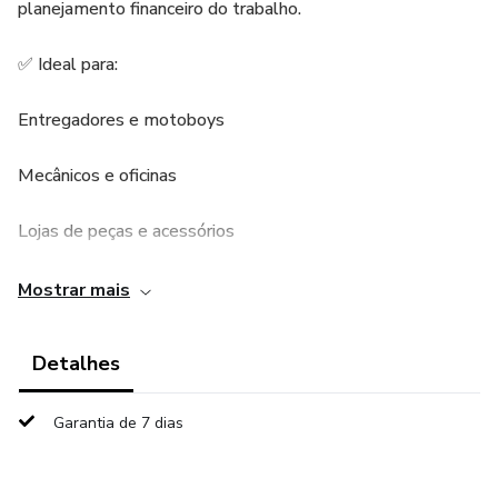
planejamento financeiro do trabalho.
✅ Ideal para:
Entregadores e motoboys
Mecânicos e oficinas
Lojas de peças e acessórios
Motociclistas em geral
Mostrar mais
Controle de serviços, revisões e gastos
Detalhes
Organize suas ideias, seus pedidos e sua rotina com estilo
Garantia de 7 dias
e eficiência.