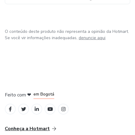
O conteúdo deste produto não representa a opinião da Hotmart.
Se você vir informações inadequadas,
denuncie aqui
em Amsterdam
em Madrid
em Bogotá
Feito com
❤
em Belo Horizonte
na Cidade do México
Conheça a Hotmart