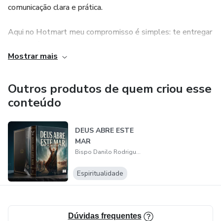
comunicação clara e prática.
Aqui no Hotmart meu compromisso é simples: te entregar
ensino sólido, direto ao ponto e que gere transformação
Mostrar mais
real na sua vida espiritual e ministerial. Se é pra ensinar a
Palavra, é nisso que eu sou craque.
Outros produtos de quem criou esse
conteúdo
DEUS ABRE ESTE
MAR
Bispo Danilo Rodrigues
Espiritualidade
Dúvidas frequentes