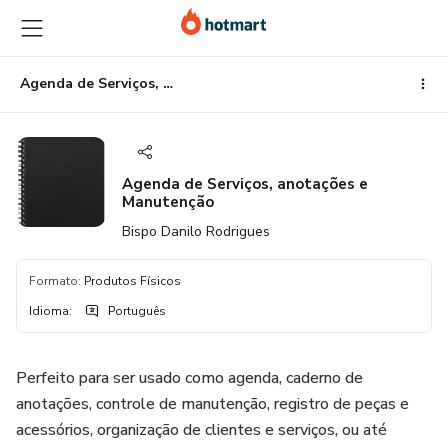
Ir
Ir
Ir
para
para
para
o
o
o
conteúdo
pagamento
rodapé
Agenda de Serviços, anotações e Manutenção
principal
Agenda de Serviços, anotações e
Manutenção
Bispo Danilo Rodrigues
Formato
:
Produtos Físicos
Idioma
:
Português
Perfeito para ser usado como agenda, caderno de
anotações, controle de manutenção, registro de peças e
acessórios, organização de clientes e serviços, ou até