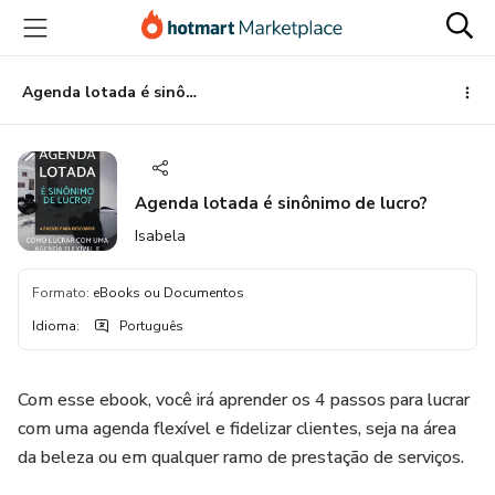
Ir
Ir
Ir
para
para
para
o
o
o
conteúdo
pagamento
rodapé
Agenda lotada é sinônimo de lucro?
principal
Agenda lotada é sinônimo de lucro?
Isabela
Formato
:
eBooks ou Documentos
Idioma
:
Português
Com esse ebook, você irá aprender os 4 passos para lucrar
com uma agenda flexível e fidelizar clientes, seja na área
da beleza ou em qualquer ramo de prestação de serviços.