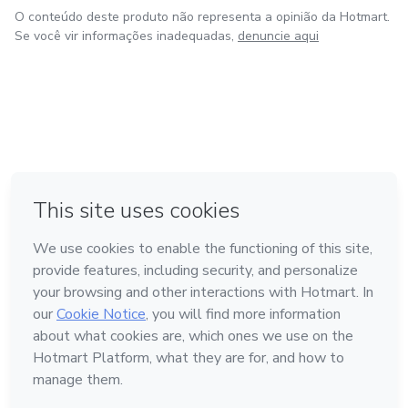
O conteúdo deste produto não representa a opinião da Hotmart.
Se você vir informações inadequadas,
denuncie aqui
em Bogotá
em Amsterdam
em Madrid
na Cidade do México
Feito com
❤
em Belo Horizonte
Conheça a Hotmart
Idioma
Português