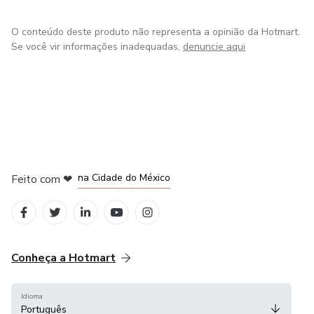
O conteúdo deste produto não representa a opinião da Hotmart.
Se você vir informações inadequadas,
denuncie aqui
em Bogotá
em Amsterdam
em Madrid
na Cidade do México
Feito com
❤
em Belo Horizonte
Conheça a Hotmart
Idioma
Português