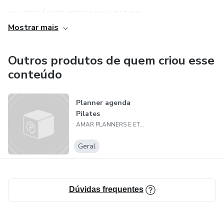
CALENDÁRIOS PERSONALIZADOS
Mostrar mais
ATENÇÃO
Outros produtos de quem criou esse
Esse é um *arquivo digital* para impressão e montagem
conteúdo
em casa ou gráfica. Não será enviado nada físico via
correios.
Planner agenda
Pilates
TUDO PARA FACICILITAR A SUA ROTINA
AMAR PLANNERS E ETC.
Geral
Dúvidas frequentes