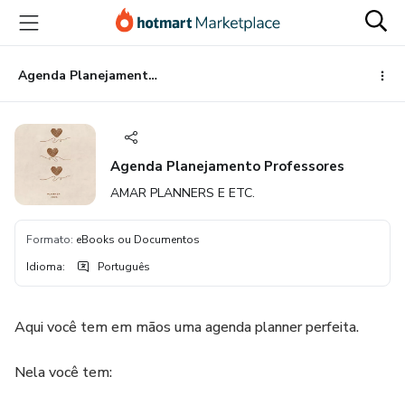
Ir
Ir
Ir
para
para
para
o
o
o
conteúdo
pagamento
rodapé
Agenda Planejamento Professores
principal
Agenda Planejamento Professores
AMAR PLANNERS E ETC.
Formato
:
eBooks ou Documentos
Idioma
:
Português
Aqui você tem em mãos uma agenda planner perfeita.
Nela você tem: