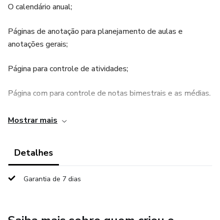
O calendário anual;
Páginas de anotação para planejamento de aulas e
anotações gerais;
Página para controle de atividades;
Página com para controle de notas bimestrais e as médias.
Página para avaliação de trabalhos;
Mostrar mais
Tudo para facilitar a sua rotina.
Detalhes
Acesse o arquivo e imprima quantas vezes quiser.
Garantia de 7 dias