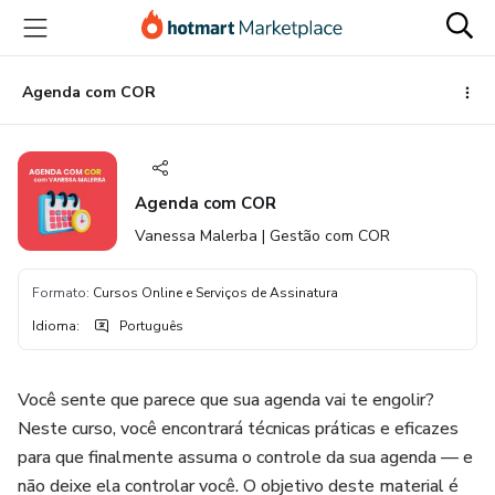
Ir
Ir
Ir
para
para
para
o
o
o
conteúdo
pagamento
rodapé
Agenda com COR
principal
Agenda com COR
Vanessa Malerba | Gestão com COR
Formato
:
Cursos Online e Serviços de Assinatura
Idioma
:
Português
Você sente que parece que sua agenda vai te engolir?
Neste curso, você encontrará técnicas práticas e eficazes
para que finalmente assuma o controle da sua agenda — e
não deixe ela controlar você. O objetivo deste material é