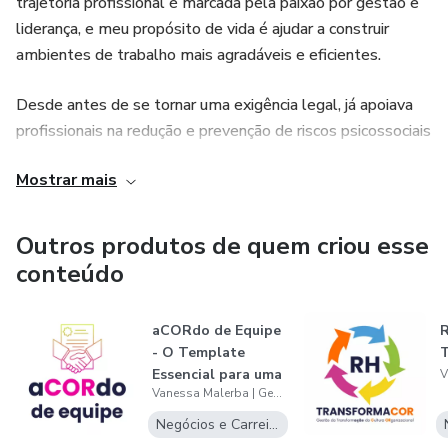
trajetória profissional é marcada pela paixão por gestão e
liderança, e meu propósito de vida é ajudar a construir
ambientes de trabalho mais agradáveis e eficientes.
Desde antes de se tornar uma exigência legal, já apoiava
profissionais na redução e prevenção de riscos psicossociais
no trabalho, especialmente o risco de sobrecarga. Acredito
Mostrar mais
firmemente que a saúde mental no ambiente de trabalho
não é apenas uma obrigação, mas uma estratégia essencial
para o sucesso dos negócios.
Outros produtos de quem criou esse
conteúdo
Minha missão é transformar espaços caóticos em locais
organizados, produtivos e saudáveis, onde as pessoas
aCORdo de Equipe
possam trabalhar com propósito e satisfação, sem abrir
- O Template
mão da qualidade de vida. Por meio da minha metodologia
Essencial para uma
Gestão com COR, que combina Controle, Organização e
Vanessa Malerba | Gestão com COR
Equipe Alin...
Resultados, ensino ferramentas práticas que eliminam a
Negócios e Carreira
sobrecarga de trabalho, reduzem horas extras e promovem