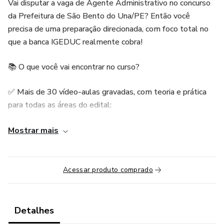
Vai disputar a vaga de Agente Administrativo no concurso
da Prefeitura de São Bento do Una/PE? Então você
precisa de uma preparação direcionada, com foco total no
que a banca IGEDUC realmente cobra!
📚 O que você vai encontrar no curso?
✅ Mais de 30 vídeo-aulas gravadas, com teoria e prática
para todas as áreas do edital:
Língua Portuguesa
Mostrar mais
Informática
Acessar produto comprado
✅ PDFs completos e atualizados com resumos, esquemas
e quadros comparativos;
Detalhes
Conhecimentos Específicos da Administração Pública