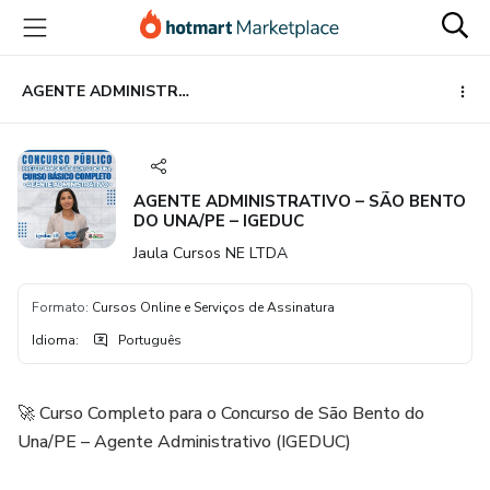
Ir
Ir
Ir
para
para
para
o
o
o
conteúdo
pagamento
rodapé
AGENTE ADMINISTRATIVO – SÃO BENTO DO UNA/PE – IGEDUC
principal
AGENTE ADMINISTRATIVO – SÃO BENTO
DO UNA/PE – IGEDUC
Jaula Cursos NE LTDA
Formato
:
Cursos Online e Serviços de Assinatura
Idioma
:
Português
🚀 Curso Completo para o Concurso de São Bento do
Una/PE – Agente Administrativo (IGEDUC)