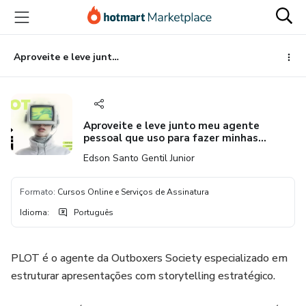
Ir
Ir
Ir
para
para
para
o
o
o
conteúdo
pagamento
rodapé
Aproveite e leve junto meu agente pessoal que uso para fazer minhas apresentações: Agente PLOT
principal
Aproveite e leve junto meu agente
pessoal que uso para fazer minhas
apresentações: Agente PLOT
Edson Santo Gentil Junior
Formato
:
Cursos Online e Serviços de Assinatura
Idioma
:
Português
PLOT é o agente da Outboxers Society especializado em
estruturar apresentações com storytelling estratégico.