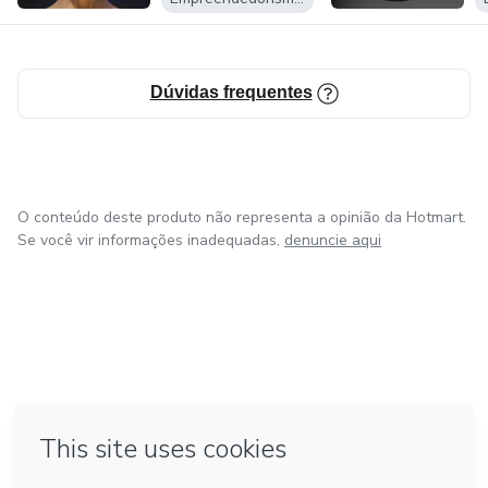
Dúvidas frequentes
O conteúdo deste produto não representa a opinião da Hotmart.
Se você vir informações inadequadas,
denuncie aqui
em Amsterdam
em Madrid
em Bogotá
Feito com
❤
em Belo Horizonte
na Cidade do México