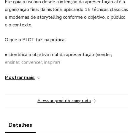
Ele guia o usuário desde a intenção da apresentação até a
organização final da história, aplicando 15 técnicas clássicas
e modernas de storytelling conforme o objetivo, o público
e o contexto.
O que o PLOT faz, na prática:
• Identifica o objetivo real da apresentação (vender,
ensinar, convencer, inspirar)
• Analisa a história ou ideia base do usuário
Mostrar mais
• Seleciona as técnicas de storytelling mais eficazes para
aquele caso
Acessar produto comprado
• Estrutura a narrativa em sequência lógica de slides
Detalhes
• Define ritmo, progressão e clímax