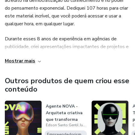
acredito na democratização do conhecimento e no poder
do pensamento exponencial. Dediquei 107 horas para criar
este material incrível, que você poderá acessar e usar a
qualquer hora, em qualquer lugar.
Durante esses 8 anos de experiência em agências de
publicidade, criei apresentações impactantes de projetos e
campanhas publicitárias para grandes marcas como: Itaú,
Mostrar mais
Fundación Mapfre, Arcor, 51, Atacadão, Nestlé, CBF,
Universal Studios e varias outras que você poderá conferir
no meu ebook.
Outros produtos de quem criou esse
conteúdo
Agente NOVA -
Arquiteta criativa
T
que transforma
p
Edson Santo Gentil Junior
sinais em so...
t
Empreendedorismo Digital