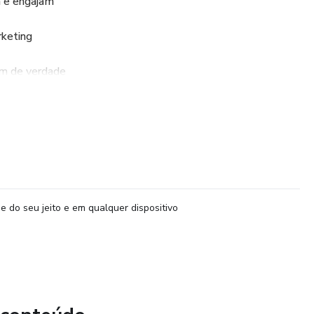
m e engajam
rketing
em de verdade
 aumentar faturamento
empresa com inteligência artificial
specialistas 24h por dia dentro do seu celular — sem custo
e do seu jeito e em qualquer dispositivo
ade, mais vendas e mais liberdade para você focar no que