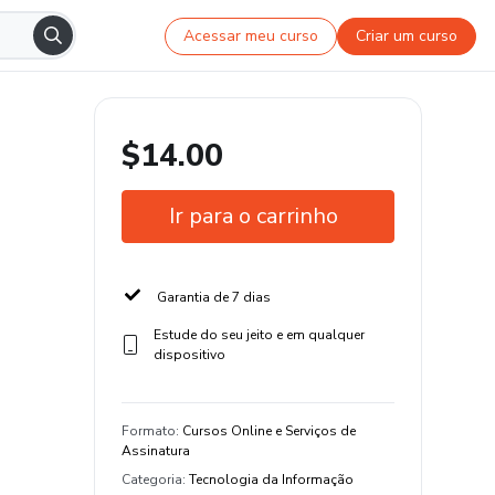
Acessar meu curso
Criar um curso
$14.00
Ir para o carrinho
Garantia de 7 dias
Estude do seu jeito e em qualquer
dispositivo
Formato
:
Cursos Online e Serviços de
Assinatura
Categoria
:
Tecnologia da Informação