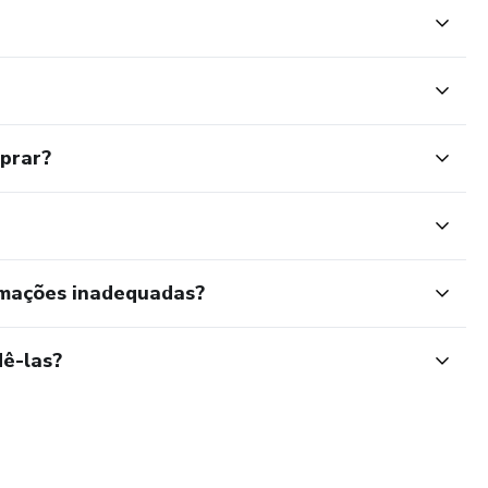
mprar?
rmações inadequadas?
ê-las?