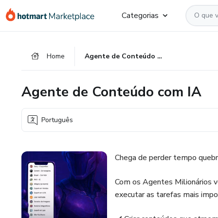
Ir
Ir
Ir
Categorias
para
para
para
o
o
o
conteúdo
pagamento
rodapé
Home
Agente de Conteúdo com IA
principal
Agente de Conteúdo com IA
Português
Chega de perder tempo quebra
Com os Agentes Milionários v
executar as tarefas mais impo