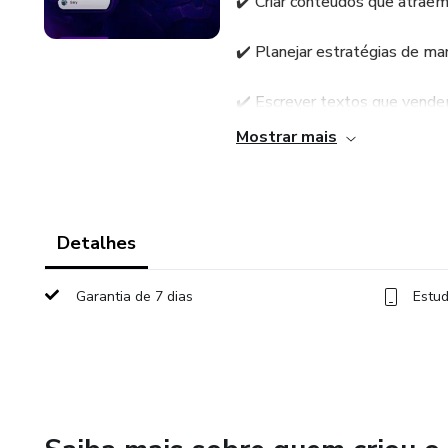
✔️ Criar conteúdos que atrae
✔️ Planejar estratégias de ma
✔️ Escrever textos que vend
Mostrar mais
✔️ Ajudar a fechar clientes e
✔️ Otimizar o dia a dia da sua 
Detalhes
💡 É como ter uma equipe de e
fixo, sem complicação.
Garantia de 7 dias
Estud
👉 Resultado: mais produtivid
realmente importa.