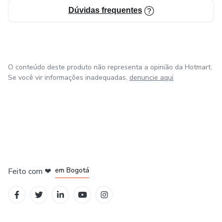
Dúvidas frequentes
O conteúdo deste produto não representa a opinião da Hotmart.
Se você vir informações inadequadas,
denuncie aqui
em Amsterdam
em Madrid
em Bogotá
Feito com
❤
em Belo Horizonte
na Cidade do México