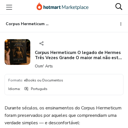
Ir
Ir
Ir
para
para
para
o
o
o
conteúdo
pagamento
rodapé
Corpus Hermeticum O legado de Hermes Três Vezes Grande O maior mal não está no mundo… está na ignorância Por Osmar Ramos Lino
principal
Corpus Hermeticum O legado de Hermes
Três Vezes Grande O maior mal não está
no mundo… está na ignorância Por Osmar
Osm' Arts
Ramos Lino
Formato
:
eBooks ou Documentos
Idioma
:
Português
Durante séculos, os ensinamentos do Corpus Hermeticum
foram preservados por aqueles que compreendiam uma
verdade simples — e desconfortável: