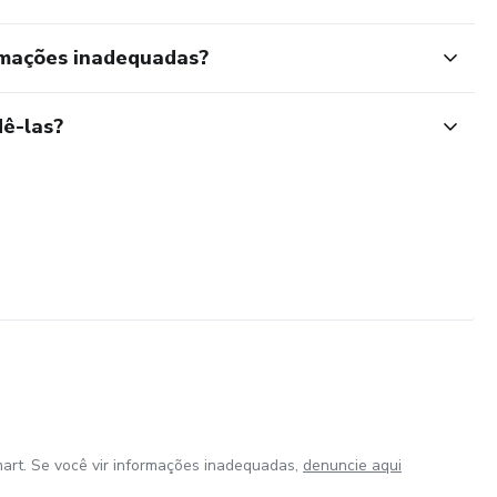
rmações inadequadas?
ê-las?
art. Se você vir informações inadequadas,
denuncie aqui