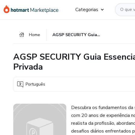
Ir
Ir
Ir
Categorias
para
para
para
o
o
o
conteúdo
pagamento
rodapé
Home
AGSP SECURITY Guia Essencial para Iniciantes na Segurança Privada
principal
AGSP SECURITY Guia Essencial
Privada
Português
Descubra os fundamentos da se
com 20 anos de experiência no
realista da profissão, abordan
desafios diários enfrentados 