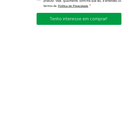
produto. Você, igualmente, confirma que leu, e entendeu os
*
termos da
Política de Privacidade
Tenho interesse em comprar!