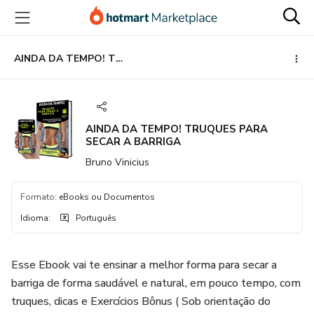
Ir
Ir
Ir
para
para
para
o
o
o
conteúdo
pagamento
rodapé
AINDA DA TEMPO! TRUQUES PARA SECAR A BARRIGA
principal
AINDA DA TEMPO! TRUQUES PARA
SECAR A BARRIGA
Bruno Vinicius
Formato
:
eBooks ou Documentos
Idioma
:
Português
Esse Ebook vai te ensinar a melhor forma para secar a
barriga de forma saudável e natural, em pouco tempo, com
truques, dicas e Exercícios Bônus ( Sob orientação do