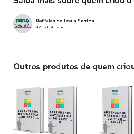
Saiba mais sobre quem criou o
BÔNUS EXCLUSIVO - Guia Ped
detalhando como imprimir, reco
Raffaías de Jesus Santos
4 Ano Hotmarter
Outros produtos de quem crio