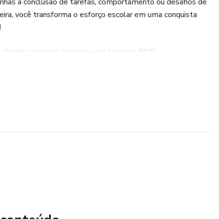
rinhas à conclusão de tarefas, comportamento ou desafios de
eira, você transforma o esforço escolar em uma conquista
!
it digital completo (arquivos em formato PDF):
PDF): Layout moderno e patriótico com a escalação
vocados.
os (PDF): Um espaço especial dedicado às maiores lendas do
 curiosidades históricas fascinantes.
ores (PDF): Arquivos para imprimir com imagens em
aixe milimétrico e perfeito nos espaços do álbum.
aixa (PDF): Arquivo digital pronto para imprimir e
 os alunos puxarem as figurinhas.