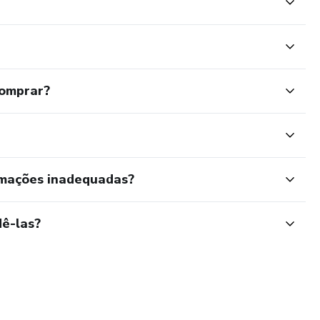
comprar?
rmações inadequadas?
ê-las?