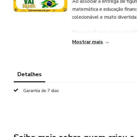
Ao associar a entrega de figu
matemática e educação financ
colecionável e muito divertida
O que você vai baixar neste k
Mostrar mais
Álbum Completo da Seleção (
atualizada dos jogadores con
Páginas de Jogadores Lendári
Detalhes
nosso futebol, acompanhado de
Garantia de 7 dias
Figurinhas de Todos os Jogad
excelente resolução e com enc
BÔNUS EXCLUSIVO - Molde da C
montar a caixa de sorteio para