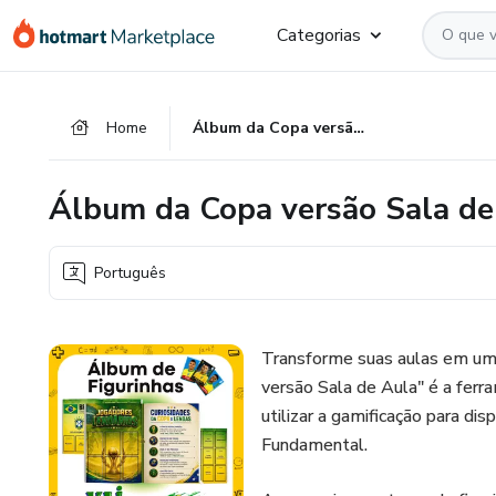
Ir
Ir
Ir
Categorias
para
para
para
o
o
o
conteúdo
pagamento
rodapé
Home
Álbum da Copa versão Sala de Aula
principal
Álbum da Copa versão Sala de
Português
Transforme suas aulas em um
versão Sala de Aula" é a fer
utilizar a gamificação para di
Fundamental.