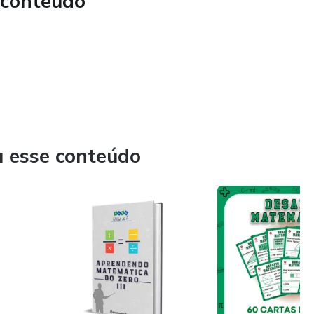
 conteúdo
agógico Passo a Passo (PDF): Um manual prático
rtar e aplicar a dinâmica com a sua turma.
u esse conteúdo