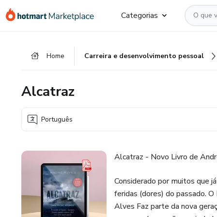
Ir
Ir
Ir
Categorias
para
para
para
o
o
o
conteúdo
pagamento
rodapé
Home
Carreira e desenvolvimento pessoal
principal
Alcatraz
Português
Alcatraz - Novo Livro de And
Considerado por muitos que já
feridas (dores) do passado. O Li
Alves Faz parte da nova geraç