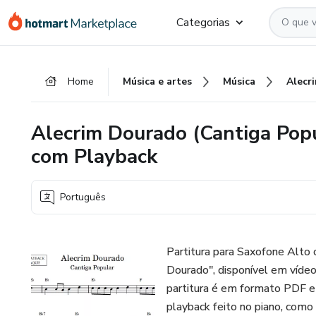
Ir
Ir
Ir
Categorias
para
para
para
o
o
o
conteúdo
pagamento
rodapé
Home
Música e artes
Música
principal
Alecrim Dourado (Cantiga Popul
com Playback
Português
Partitura para Saxofone Alto 
Dourado", disponível em vídeo
partitura é em formato PDF e 
playback feito no piano, como 