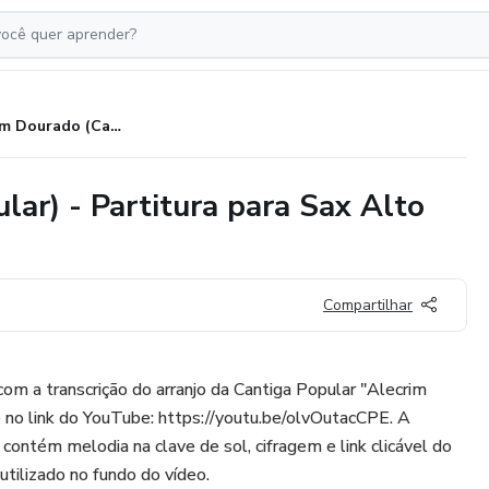
Alecrim Dourado (Cantiga Popular) - Partitura para Sax Alto com Playback
ar) - Partitura para Sax Alto
Compartilhar
com a transcrição do arranjo da Cantiga Popular "Alecrim
 no link do YouTube: https://youtu.be/olvOutacCPE. A
contém melodia na clave de sol, cifragem e link clicável do
utilizado no fundo do vídeo.