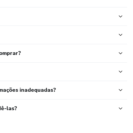
comprar?
rmações inadequadas?
ê-las?