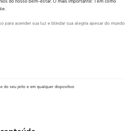
nios do nosso bem-estar. O mais importante: Tem como
le.
so para acender sua luz e blindar sua alegria apesar do mundo
r está em suas mãos. Nesta aula, você vai aprender como
imo mesmo nos dias escuros e frios.
passo para aplicar as minhas técnicas no seu dia-a-dia, não
e do seu jeito e em qualquer dispositivo
ssa, e ver como funciona para você, mesmo quem não tem
.
ega e aprendi a lidar com esses desafios, usando técnicas
yoga, equipamentos de alta tecnologia, ativação dos cinco
uso de roupas apropriadas, e o principal: mudança de