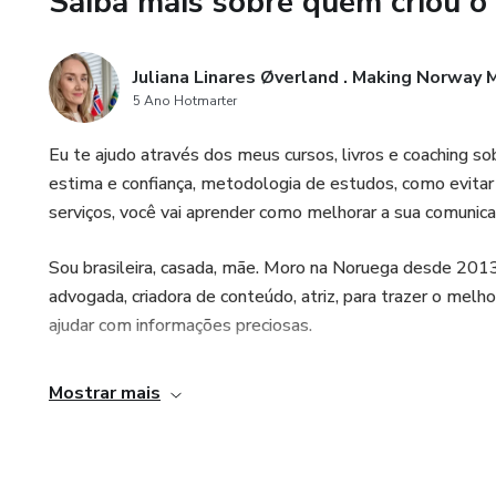
Saiba mais sobre quem criou o
mentalidade. Você vai aprende
problemas.
Juliana Linares Øverland . Making Norway
✨Veja como e faça a transform
5 Ano Hotmarter
Eu te ajudo através dos meus cursos, livros e coaching s
🔦Clique no link para se inscr
estima e confiança, metodologia de estudos, como evitar
https://forms.gle/XEBr6zUb
serviços, você vai aprender como melhorar a sua comunic
Sou brasileira, casada, mãe. Moro na Noruega desde 2013
advogada, criadora de conteúdo, atriz, para trazer o melh
ajudar com informações preciosas.
Mostrar mais