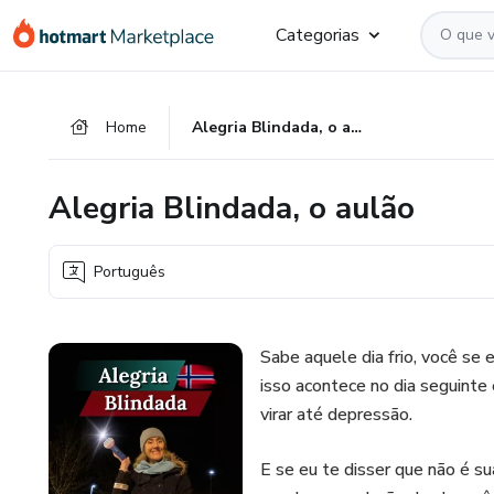
Ir
Ir
Ir
Categorias
para
para
para
o
o
o
conteúdo
pagamento
rodapé
Home
Alegria Blindada, o aulão
principal
Alegria Blindada, o aulão
Português
Sabe aquele dia frio, você se
isso acontece no dia seguinte
virar até depressão.
E se eu te disser que não é su