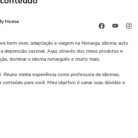
 conteúdo
r comigo a manter o foco na solução e não mais nos
 My Home
ação acontecer na sua vida, para mais alegria e bem-estar.
obre bem viver, adaptação e viagem na Noruega, idioma, auto
ever e garantir um bônus no dia 31 ✨
 a depressão sazonal. Aqui, através dos meus produtos e
X2LkafFH8
ação, dominar o idioma norueguês e muito mais.
. Reuno minha experiência como professora de idiomas,
or conteúdo para você. Meu objetivo é sanar suas dúvidas e