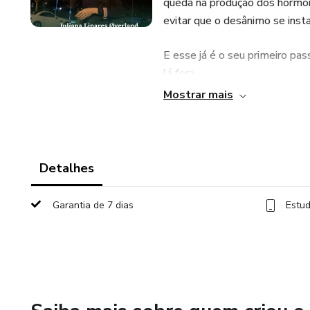
queda na produção dos hormô
evitar que o desânimo se insta
E esse já é o seu primeiro pas
lá fora.
Mostrar mais
🔦O controle do seu bem-esta
eu faço para manter o bom ân
🤩Você vai aprender o passo a 
Detalhes
importa onde você mora.
Garantia de 7 dias
Estud
✨Tudo na prática, mão na ma
hábito de fazer atividade física
🤩 Eu moro há 11 anos na Noru
respiratórias e exercícios de 
sentidos, auto conhecimento, 