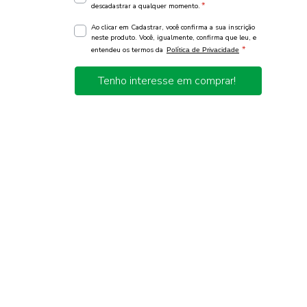
*
descadastrar a qualquer momento.
Ao clicar em Cadastrar, você confirma a sua inscrição
neste produto. Você, igualmente, confirma que leu, e
*
entendeu os termos da
Política de Privacidade
Tenho interesse em comprar!