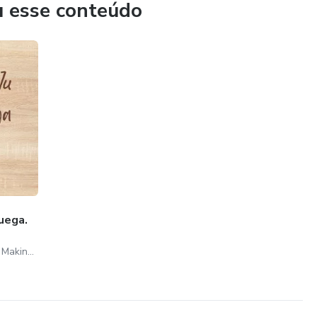
u esse conteúdo
uega.
Juliana Linares Øverland . Making Norway My Home