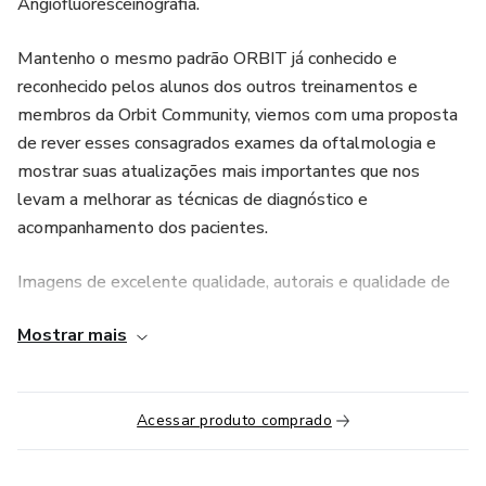
Angiofluoresceinografia.
Mantenho o mesmo padrão ORBIT já conhecido e
reconhecido pelos alunos dos outros treinamentos e
membros da Orbit Community, viemos com uma proposta
de rever esses consagrados exames da oftalmologia e
mostrar suas atualizações mais importantes que nos
levam a melhorar as técnicas de diagnóstico e
acompanhamento dos pacientes.
Imagens de excelente qualidade, autorais e qualidade de
4k.
Mostrar mais
Se você acha que OCT sozinho da conta de resolver tudo
da retina, está deixando informações importantes
passarem. Usar a multimodalidade é essencial e saber as
Acessar produto comprado
indicações e protocolos de segurança é essencial.