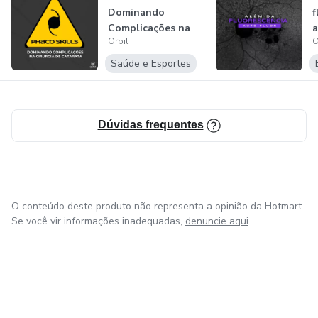
Dominando
f
Diagnósticos
Complicações na
a
Orbit
O
Cirurgia de
Tratamentos
Catarata
Saúde e Esportes
Técnicas cirúrgicas
Raciocínio clínico
Dúvidas frequentes
Grand rounds
Review dos equipamentos, materiais e insumos
O conteúdo deste produto não representa a opinião da Hotmart.
Se você vir informações inadequadas,
denuncie aqui
Muito mais.