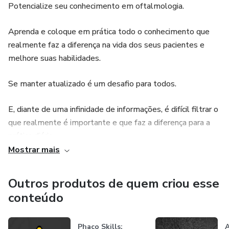
Potencialize seu conhecimento em oftalmologia.
Aprenda e coloque em prática todo o conhecimento que
realmente faz a diferença na vida dos seus pacientes e
melhore suas habilidades.
Se manter atualizado é um desafio para todos.
E, diante de uma infinidade de informações, é difícil filtrar o
que realmente é importante e que faz a diferença para a
prática diária.
Mostrar mais
Otimize seu tempo: aprenda tudo que precisa para se
manter atualizado em um só lugar. Orbit – ophthalmo
Outros produtos de quem criou esse
learning.
conteúdo
Exames complementares
Phaco Skills:
A