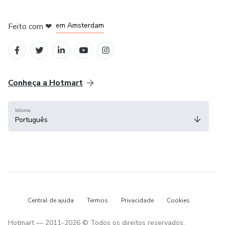
em Amsterdam
Feito com
❤
em Belo Horizonte
na Cidade do México
em Bogotá
em Madrid
Conheça a Hotmart
Idioma
Português
Central de ajuda
Termos
Privacidade
Cookies
Hotmart — 2011-2026 © Todos os direitos reservados.