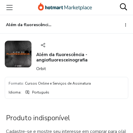
Ir
Ir
Ir
para
para
para
o
o
o
conteúdo
pagamento
rodapé
Além da fluorescência - angiofluoresceinografia
principal
Além da fluorescência -
angiofluoresceinografia
Orbit
Formato
:
Cursos Online e Serviços de Assinatura
Idioma
:
Português
Produto indisponível
Cadastre-se e mostre seu interesse em comprar para o(a)