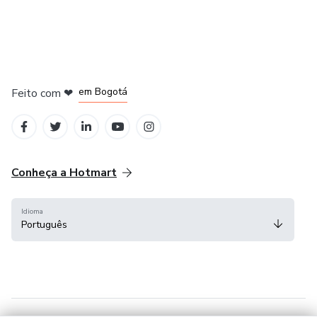
em Amsterdam
em Madrid
em Bogotá
Feito com
❤
em Belo Horizonte
na Cidade do México
Conheça a Hotmart
Idioma
Português