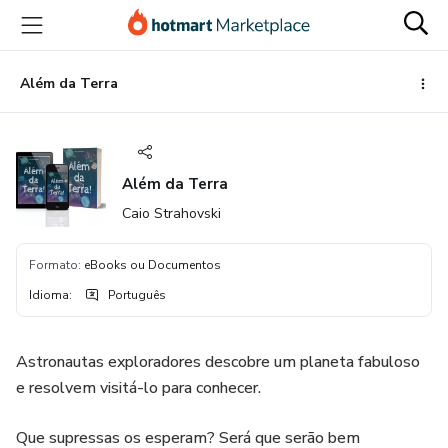
Ir
Ir
Ir
para
para
para
o
o
o
conteúdo
pagamento
rodapé
Além da Terra
principal
Além da Terra
Caio Strahovski
Formato
:
eBooks ou Documentos
Idioma
:
Português
Astronautas exploradores descobre um planeta fabuloso
e resolvem visitá-lo para conhecer.
Que supressas os esperam? Será que serão bem