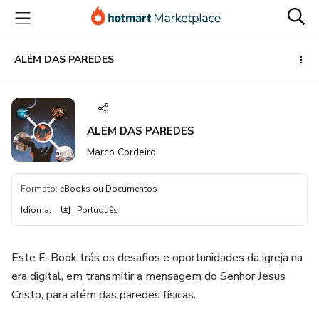
Ir
Ir
Ir
para
para
para
o
o
o
conteúdo
pagamento
rodapé
ALÉM DAS PAREDES
principal
ALÉM DAS PAREDES
Marco Cordeiro
Formato
:
eBooks ou Documentos
Idioma
:
Português
Este E-Book trás os desafios e oportunidades da igreja na
era digital, em transmitir a mensagem do Senhor Jesus
Cristo, para além das paredes físicas.