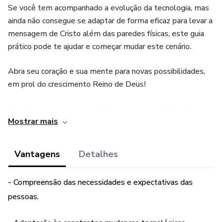
Se você tem acompanhado a evolução da tecnologia, mas
ainda não consegue se adaptar de forma eficaz para levar a
mensagem de Cristo além das paredes físicas, este guia
prático pode te ajudar e começar mudar este cenário.
Abra seu coração e sua mente para novas possibilidades,
em prol do crescimento Reino de Deus!
Pare de ser só mais um na Internet querendo falar do
Mostrar mais
Amor de Cristo, de forma inadequada!
Com a Direção do Espírito Santo, e com o uso adequado
Vantagens
Detalhes
das ferramentas tecnológicas na era digital, você e sua
igreja podem alcançar as nações, para o crescimento do
- Compreensão das necessidades e expectativas das
Reino de Deus!!
pessoas.