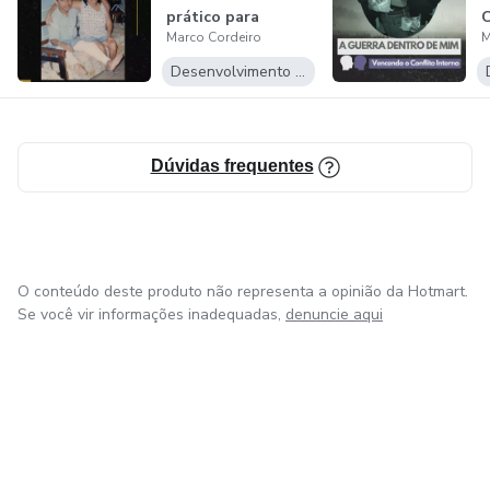
prático para
C
Marco Cordeiro
M
transformar dor...
Desenvolvimento Pessoal
Dúvidas frequentes
O conteúdo deste produto não representa a opinião da Hotmart.
Se você vir informações inadequadas,
denuncie aqui