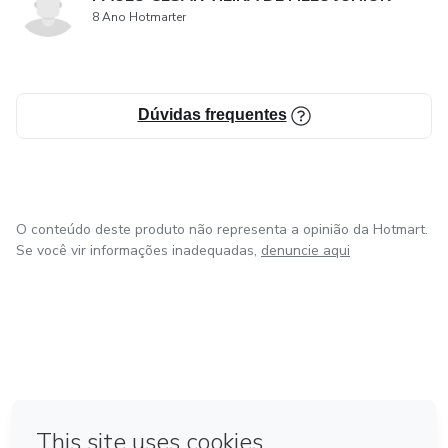
8 Ano Hotmarter
Dúvidas frequentes
O conteúdo deste produto não representa a opinião da Hotmart.
Se você vir informações inadequadas,
denuncie aqui
em Bogotá
em Amsterdam
em Madrid
na Cidade do México
Feito com
❤