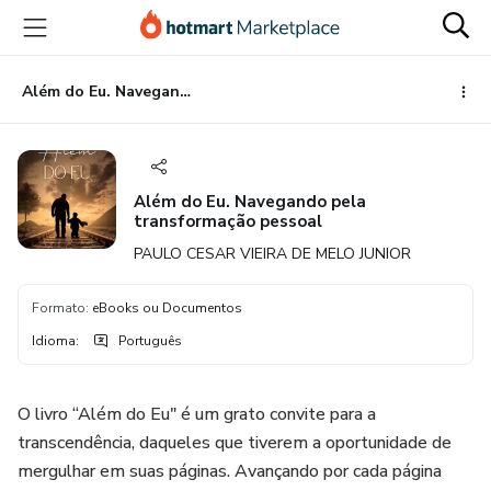
Ir
Ir
Ir
para
para
para
o
o
o
conteúdo
pagamento
rodapé
Além do Eu. Navegando pela transformação pessoal
principal
Além do Eu. Navegando pela
transformação pessoal
PAULO CESAR VIEIRA DE MELO JUNIOR
Formato
:
eBooks ou Documentos
Idioma
:
Português
O livro “Além do Eu" é um grato convite para a
transcendência, daqueles que tiverem a oportunidade de
mergulhar em suas páginas. Avançando por cada página