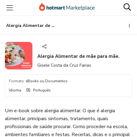
Ir
Ir
Ir
para
para
para
o
o
o
conteúdo
pagamento
rodapé
Alergia Alimentar de mãe para mãe.
principal
Alergia Alimentar de mãe para mãe.
Gisele Costa da Cruz Farias
Formato
:
eBooks ou Documentos
Idioma
:
Português
Um e-book sobre alergia alimentar. O que é alergia
alimentar, principais sintomas, tratamento, quais
profissionais de saúde procurar. Como proceder na escola,
ambientes familiares e festas. Receitas, dicas e o principal