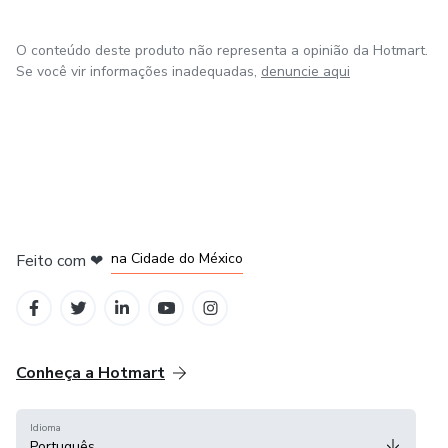
O conteúdo deste produto não representa a opinião da Hotmart.
Se você vir informações inadequadas,
denuncie aqui
em Bogotá
em Amsterdam
em Madrid
na Cidade do México
Feito com
❤
em Belo Horizonte
Conheça a Hotmart
Idioma
Português