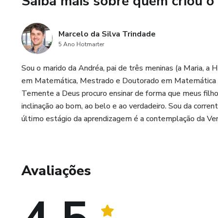
Saiba mais sobre quem criou o
aprendizado de sílabas comp
leitura de frases curtas!. São
desafios de lógica matemátic
Marcelo da Silva Trindade
5 Ano Hotmarter
escrita cursiva.
Sou o marido da Andréa, pai de três meninas (a Maria, a H
Fizemos esse material com im
em Matemática, Mestrado e Doutorado em Matemática Ap
detalhes fizeram deste ser o m
Temente a Deus procuro ensinar de forma que meus fil
(modéstia a parte achamos me
inclinação ao bom, ao belo e ao verdadeiro. Sou da corre
último estágio da aprendizagem é a contemplação da Ve
Avaliações