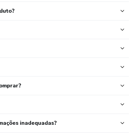
oduto?
comprar?
rmações inadequadas?