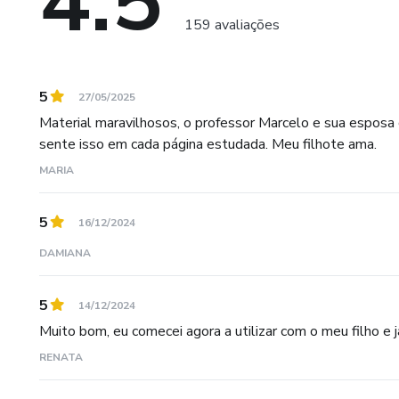
4.5
159 avaliações
5
27/05/2025
Material maravilhosos, o professor Marcelo e sua esposa 
sente isso em cada página estudada. Meu filhote ama.
MARIA
5
16/12/2024
DAMIANA
5
14/12/2024
Muito bom, eu comecei agora a utilizar com o meu filho e j
RENATA