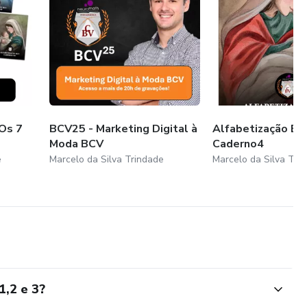
Os 7
BCV25 - Marketing Digital à
Alfabetização BC
Moda BCV
Caderno4
e
Marcelo da Silva Trindade
Marcelo da Silva Tri
1,2 e 3?