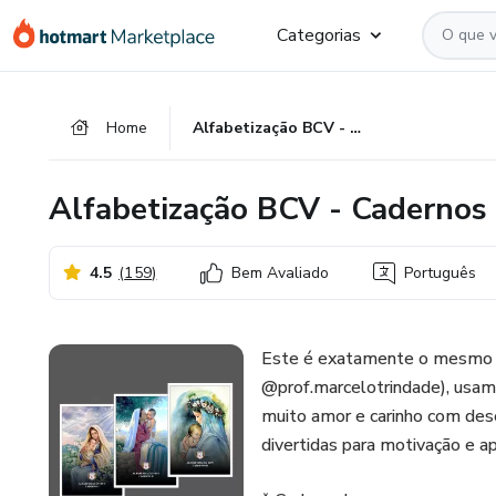
Ir
Ir
Ir
Categorias
para
para
para
o
o
o
conteúdo
pagamento
rodapé
Home
Alfabetização BCV - Cadernos 1,2 e 3
principal
Alfabetização BCV - Cadernos 
4.5
(
159
)
Bem Avaliado
Português
Este é exatamente o mesmo ma
@prof.marcelotrindade), usam
muito amor e carinho com dese
divertidas para motivação e a