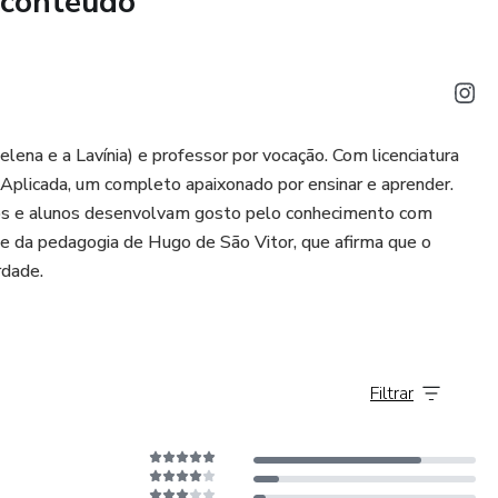
 conteúdo
lexas CVC e CCV e também CCVC. Agora vamos conduzir a
 122 atividades gradativas em nível de dificuldade, e com
a para muita aprendizagem! Também teremos a introdução à
elena e a Lavínia) e professor por vocação. Com licenciatura
enso carinho! Inúmeras horas e atenção aos mínimos
licada, um completo apaixonado por ensinar e aprender.
aterial mais belo que já vimos para a alfabetização infantil
hos e alunos desenvolvam gosto pelo conhecimento com
smo isso). Temos agora o dever de compartilhar com você.
nte da pedagogia de Hugo de São Vitor, que afirma que o
rdade.
Filtrar