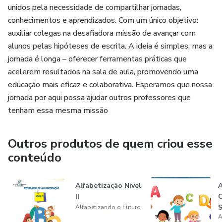
unidos pela necessidade de compartilhar jornadas,
conhecimentos e aprendizados. Com um único objetivo:
auxiliar colegas na desafiadora missão de avançar com
alunos pelas hipóteses de escrita. A ideia é simples, mas a
jornada é longa – oferecer ferramentas práticas que
acelerem resultados na sala de aula, promovendo uma
educação mais eficaz e colaborativa. Esperamos que nossa
jornada por aqui possa ajudar outros professores que
tenham essa mesma missão
Outros produtos de quem criou esse
conteúdo
Alfabetização Nivel
A
II
C
S
Alfabetizando o Futuro
A