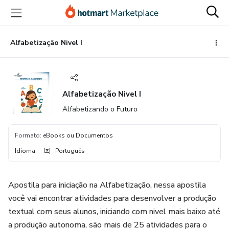
Ir
Ir
Ir
para
para
para
o
o
o
conteúdo
pagamento
rodapé
Alfabetização Nivel I
principal
Alfabetização Nivel I
Alfabetizando o Futuro
Formato
:
eBooks ou Documentos
Idioma
:
Português
Apostila para iniciação na Alfabetização, nessa apostila
você vai encontrar atividades para desenvolver a produção
textual com seus alunos, iniciando com nivel mais baixo até
a produção autonoma, são mais de 25 atividades para o