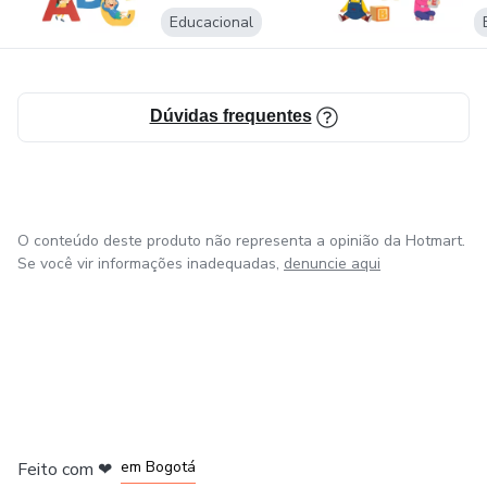
Educacional
Dúvidas frequentes
O conteúdo deste produto não representa a opinião da Hotmart.
Se você vir informações inadequadas,
denuncie aqui
em Amsterdam
em Madrid
em Bogotá
Feito com
❤