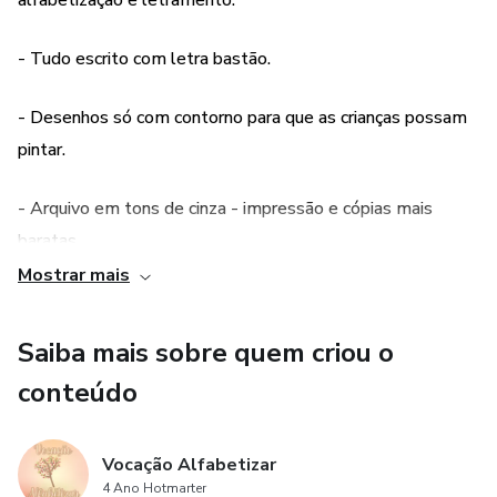
alfabetização e letramento.
- Tudo escrito com letra bastão.
- Desenhos só com contorno para que as crianças possam
pintar.
- Arquivo em tons de cinza - impressão e cópias mais
baratas.
Mostrar mais
- Duas opções de tamanho para impressão.
Saiba mais sobre quem criou o
- Atividades com todas as letras do alfabeto.
conteúdo
Vocação Alfabetizar
4 Ano Hotmarter