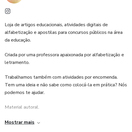
Loja de artigos educacionais, atividades digitais de
alfabetização e apostilas para concursos públicos na área
da educação.
Criada por uma professora apaixonada por alfabetização e
letramento.
Trabalhamos também com atividades por encomenda.
Tem uma ideia e não sabe como colocá-la em prática? Nós
podemos te ajudar.
Material autoral.
Arte digital personalizada para jogos pedagógicos, banners
Mostrar mais
de sala (silabário, quadro númerico, entre outros).