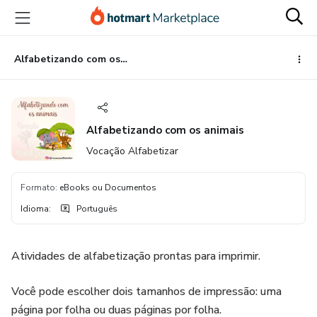
Ir
Ir
Ir
para
para
para
o
o
o
conteúdo
pagamento
rodapé
Alfabetizando com os animais
principal
Alfabetizando com os animais
Vocação Alfabetizar
Formato
:
eBooks ou Documentos
Idioma
:
Português
Atividades de alfabetização prontas para imprimir.
Você pode escolher dois tamanhos de impressão: uma
página por folha ou duas páginas por folha.