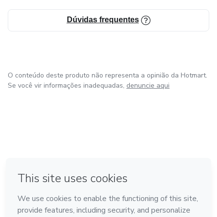
Atividades temáticas com todas as letras do alfabeto e
Dúvidas frequentes
sequências didáticas.
Nos envie uma mensagem: vocacaoalfabetizar@gmail.com
O conteúdo deste produto não representa a opinião da Hotmart.
(16) 94446.9496 (whatsapp)
Se você vir informações inadequadas,
denuncie aqui
@vocacaoalfabetizar
em Amsterdam
em Madrid
em Bogotá
Feito com
❤
em Belo Horizonte
na Cidade do México