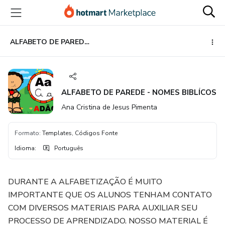
Ir
Ir
Ir
para
para
para
o
o
o
conteúdo
pagamento
rodapé
ALFABETO DE PAREDE - NOMES BIBLÍCOS
principal
ALFABETO DE PAREDE - NOMES BIBLÍCOS
Ana Cristina de Jesus Pimenta
Formato
:
Templates, Códigos Fonte
Idioma
:
Português
DURANTE A ALFABETIZAÇÃO É MUITO
IMPORTANTE QUE OS ALUNOS TENHAM CONTATO
COM DIVERSOS MATERIAIS PARA AUXILIAR SEU
PROCESSO DE APRENDIZADO. NOSSO MATERIAL É