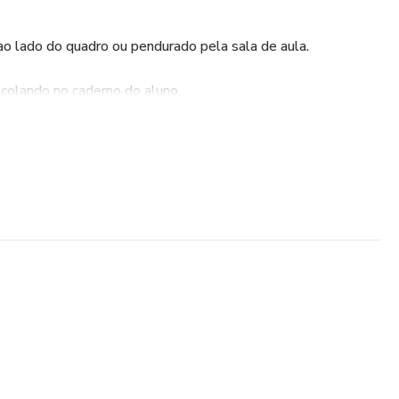
 ao lado do quadro ou pendurado pela sala de aula.
 colando no caderno do aluno.
 colando na carteira do aluno.