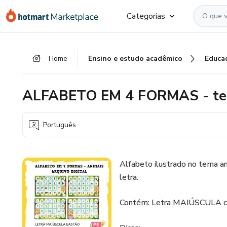
Ir
Ir
Ir
Categorias
para
para
para
o
o
o
conteúdo
pagamento
rodapé
Home
Ensino e estudo acadêmico
Educa
principal
ALFABETO EM 4 FORMAS - te
Português
Alfabeto ilustrado no tema an
letra.
Contém: Letra MAIÚSCULA curs