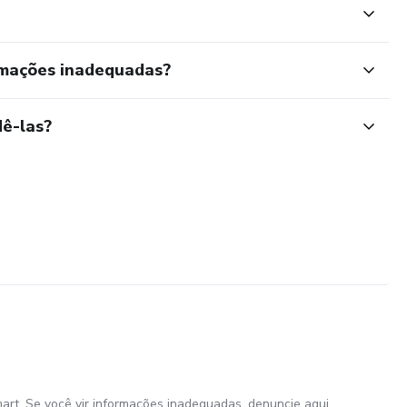
rmações inadequadas?
ê-las?
art. Se você vir informações inadequadas,
denuncie aqui