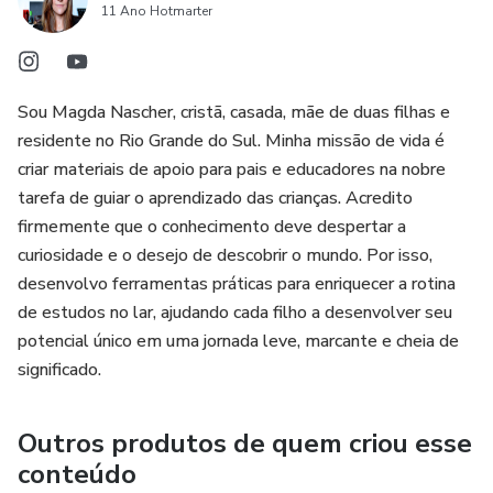
mente quando lê, mas ela mesma, agindo em condições
11 Ano Hotmarter
similares." John Haaren
Sou Magda Nascher, cristã, casada, mãe de duas filhas e
residente no Rio Grande do Sul. Minha missão de vida é
criar materiais de apoio para pais e educadores na nobre
tarefa de guiar o aprendizado das crianças. Acredito
firmemente que o conhecimento deve despertar a
curiosidade e o desejo de descobrir o mundo. Por isso,
desenvolvo ferramentas práticas para enriquecer a rotina
de estudos no lar, ajudando cada filho a desenvolver seu
potencial único em uma jornada leve, marcante e cheia de
significado.
Outros produtos de quem criou esse
conteúdo