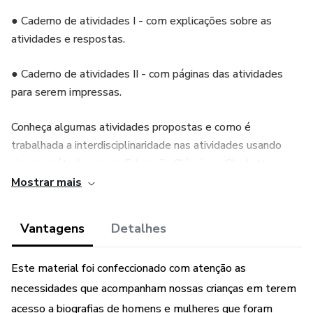
● Caderno de atividades I - com explicações sobre as
atividades e respostas.
● Caderno de atividades II - com páginas das atividades
para serem impressas.
Conheça algumas atividades propostas e como é
trabalhada a interdisciplinaridade nas atividades usando
alguns métodos como Educação Clássica e Charlotte
Mason.
Mostrar mais
> Exercício de Geografia
Vantagens
Detalhes
> Série de exercícios de escrita - Desenvolvimento
Este material foi confeccionado com atenção as
cognitivo, trabalho de memória, vocabulário,
aperfeiçoamento da escrita.
necessidades que acompanham nossas crianças em terem
acesso a biografias de homens e mulheres que foram