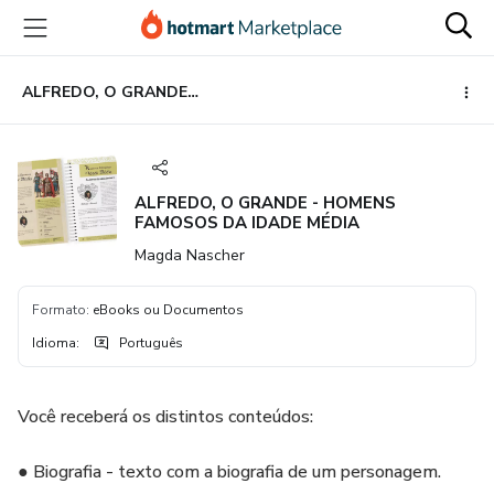
Ir
Ir
Ir
para
para
para
o
o
o
conteúdo
pagamento
rodapé
ALFREDO, O GRANDE - HOMENS FAMOSOS DA IDADE MÉDIA
principal
ALFREDO, O GRANDE - HOMENS
FAMOSOS DA IDADE MÉDIA
Magda Nascher
Formato
:
eBooks ou Documentos
Idioma
:
Português
Você receberá os distintos conteúdos:
● Biografia - texto com a biografia de um personagem.