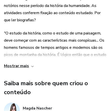
> Perguntas para fixação - Estágio da Gramática na
notórios nesse período da história da humanidade. As
Educação Clássica
atividades conferem fixação ao conteúdo estudado. Por
que ler biografias?
> Perguntas de interpretação - Estágio da Lógica na
Educação Clássica
"O estudo da história, como o estudo de uma paisagem,
deve começar com as características mais conspícuas... Os
> História na Arte - Método Charlotte Mason de
Apreciação de Arte
homens famosos de tempos antigos e modernos são os
picos de montanha da história. É lógico então que o estudo
da história deva começar com as biografias desses
Mostrar mais
homens. Não só é lógico; também é pedagógico. A
experiência tem provado que, para atrair e manter a
Saiba mais sobre quem criou o
atenção da criança, cada traço conspícuo da história que lhe
é apresentado deve ter um personagem central. A criança
conteúdo
se identifica com a personagem apresentada. Não é
Rômulo, Hércules ou Alexandre que a criança tem na
Magda Nascher