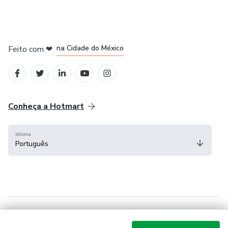
em Bogotá
em Amsterdam
em Madrid
na Cidade do México
Feito com
❤
em Belo Horizonte
Conheça a Hotmart
Idioma
Português
Central de ajuda
Termos
Privacidade
Cookies