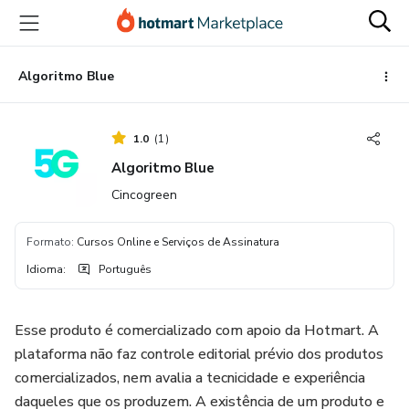
Ir
Ir
Ir
para
para
para
o
o
o
conteúdo
pagamento
rodapé
Algoritmo Blue
principal
1.0
(
1
)
Algoritmo Blue
Cincogreen
Formato
:
Cursos Online e Serviços de Assinatura
Idioma
:
Português
Esse produto é comercializado com apoio da Hotmart. A
plataforma não faz controle editorial prévio dos produtos
comercializados, nem avalia a tecnicidade e experiência
daqueles que os produzem. A existência de um produto e