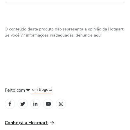
O conteúdo deste produto não representa a opinião da Hotmart.
Se você vir informações inadequadas,
denuncie aqui
em Amsterdam
em Madrid
em Bogotá
Feito com
❤
em Belo Horizonte
na Cidade do México
Conheça a Hotmart