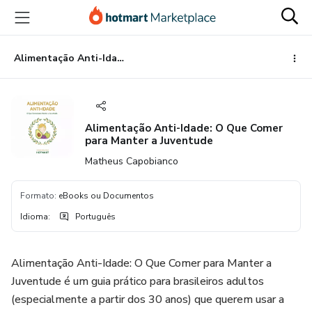
Ir
Ir
Ir
para
para
para
o
o
o
conteúdo
pagamento
rodapé
Alimentação Anti-Idade: O Que Comer para Manter a Juventude
principal
Alimentação Anti-Idade: O Que Comer
para Manter a Juventude
Matheus Capobianco
Formato
:
eBooks ou Documentos
Idioma
:
Português
Alimentação Anti-Idade: O Que Comer para Manter a
Juventude é um guia prático para brasileiros adultos
(especialmente a partir dos 30 anos) que querem usar a