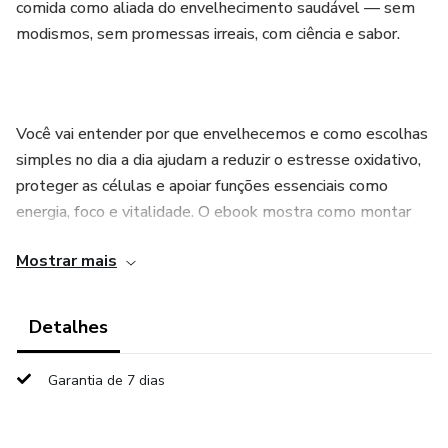
comida como aliada do envelhecimento saudável — sem
modismos, sem promessas irreais, com ciência e sabor.
Você vai entender por que envelhecemos e como escolhas
simples no dia a dia ajudam a reduzir o estresse oxidativo,
proteger as células e apoiar funções essenciais como
energia, foco e vitalidade. O ebook mostra como montar
um “prato anti-idade” de forma realista: mais cores
Mostrar mais
(antioxidantes), proteína de qualidade em todas as
refeições (base para regeneração e colágeno), gorduras
boas (como azeite e abacate), hidratação consistente e
Detalhes
redução progressiva de açúcar e ultraprocessados.
Garantia de 7 dias
Aqui você também encontra um método em 6 passos,