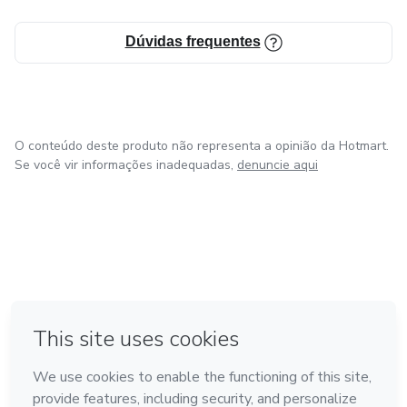
Dúvidas frequentes
O conteúdo deste produto não representa a opinião da Hotmart.
Se você vir informações inadequadas,
denuncie aqui
em Bogotá
em Amsterdam
em Madrid
na Cidade do México
Feito com
❤
em Belo Horizonte