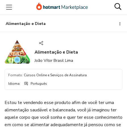
Ir
Ir
Ir
para
para
para
o
o
o
conteúdo
pagamento
rodapé
Alimentação e Dieta
principal
Alimentação e Dieta
João Vítor Brasil Lima
Formato
:
Cursos Online e Serviços de Assinatura
Idioma
:
Português
Estou te vendendo esse produto afim de você ter uma
alimentação saudável e balanceada, você já imaginou ter
aquele corpo que você sonha e quer ter esse conhecimento
em como se alimentar adequadamente já pensou como se