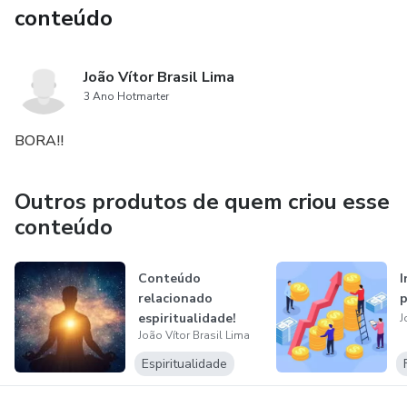
conteúdo
João Vítor Brasil Lima
3 Ano Hotmarter
BORA!!
Outros produtos de quem criou esse
conteúdo
Conteúdo
I
relacionado
p
espiritualidade!
J
João Vítor Brasil Lima
Espiritualidade