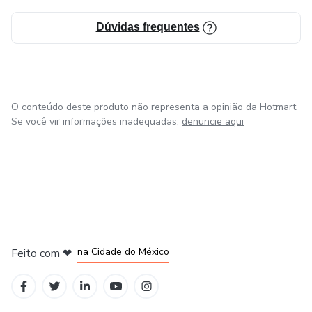
Dúvidas frequentes
O conteúdo deste produto não representa a opinião da Hotmart.
Se você vir informações inadequadas,
denuncie aqui
em Bogotá
em Amsterdam
em Madrid
na Cidade do México
Feito com
❤
em Belo Horizonte