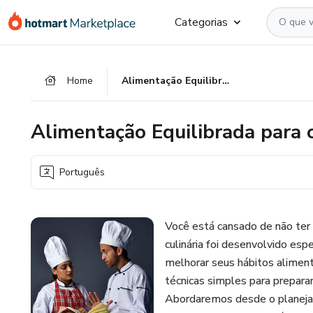
Ir
Ir
Ir
Categorias
para
para
para
o
o
o
conteúdo
pagamento
rodapé
Home
Alimentação Equilibrada para o Dia a Dia Corrido
principal
Alimentação Equilibrada para o
Português
Você está cansado de não te
culinária foi desenvolvido es
melhorar seus hábitos aliment
técnicas simples para prepara
Abordaremos desde o planeja