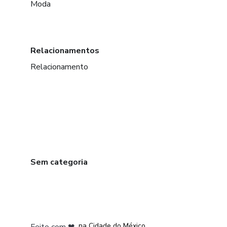
Moda
Relacionamentos
Relacionamento
Sem categoria
em Bogotá
em Amsterdam
em Madrid
na Cidade do México