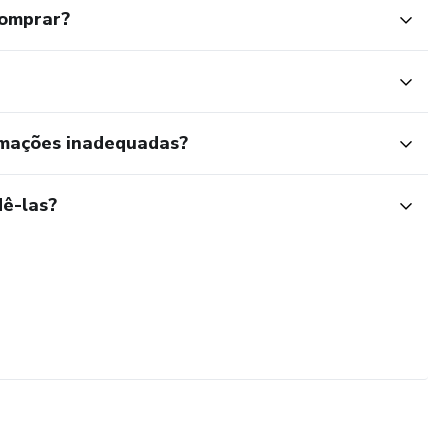
comprar?
rmações inadequadas?
ê-las?