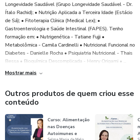
MÓDULO 03: FISIOPATOLOGIA DAS DOENÇAS
Longevidade Saudável (Grupo Longevidade Saudável - Dr.
AUTOIMUNES MAIS COMUNS E
Ítalo Rachid); • Nutrição Aplicada a Terceira Idade (Estácio
de Sá); • Fitoterapia Clínica (Medical Lex); •
ALIMENTAÇÃO NAS DOENÇAS AUTOIMUNES.
Gastroenterologia e Saúde Intestinal (FAPES). Tenho
formação em: • Nutrigenética - Tatiane Fujji •
Nessa aula vamos aprender sobre como acontece a
Metabolômica - Camila Cardinelli • Nutricional Funcional no
fisiopatologia das doenças autoimunes para podermos
Diabetes - Danielle Rocha • Psiquiatria Nutricional - Thais
conduzir de forma mais assertiva a nossa conduta
Bessa • Bioquímica Descomplicada - Henry Origami • ...
nutricional. Vamos aprender também, a relação dos
alimentos nas doenças autoimunes, como o glúten, o leite
Mostrar mais
de vaca, lectinas e outros.
Outros produtos de quem criou esse
MÓDULO 04: NUTRIÇÃO DE PRECISÃO NAS
conteúdo
DOENÇAS AUTOIMUNES.
Nessa aula vamos aprender como utilizar as ferramentas
Curso: Alimentação
C
nas Doenças
n
de precisão na nossa prática clínica (exames de
Autoimunes e
A
nutrigenética, metabolômica e microbioma).
Selma Maria de Melo
S