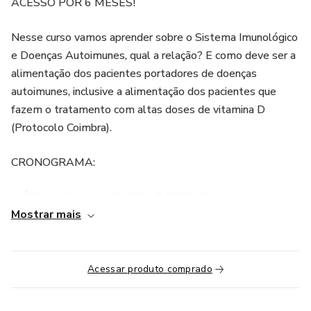
ACESSO POR 6 MESES!
Nesse curso vamos aprender sobre o Sistema Imunológico
e Doenças Autoimunes, qual a relação? E como deve ser a
alimentação dos pacientes portadores de doenças
autoimunes, inclusive a alimentação dos pacientes que
fazem o tratamento com altas doses de vitamina D
(Protocolo Coimbra).
CRONOGRAMA:
MÓDULO 01: IMUNOLOGIA E DOENÇAS
Mostrar mais
AUTOIMUNES.
Nessa aula vamos aprender sobre imunologia, conceitos
básicos e necessários para entendermos como se
Acessar produto comprado
comporta o sistema imunológico nas doenças autoimunes
e possíveis causas. Vamos aprender também, sobre os