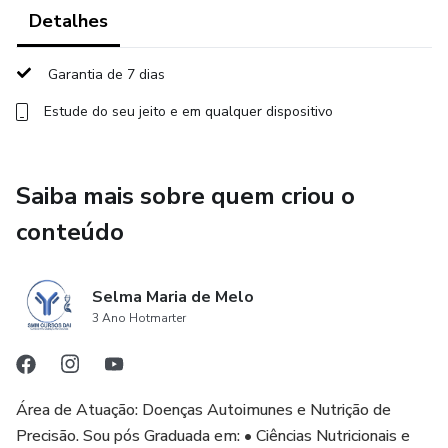
tipos de hipersensibilidades e suas relações com as
Detalhes
doenças autoimunes.
Garantia de 7 dias
MÓDULO 02: VITAMINA D E NUTRIENTES QUE
Estude do seu jeito e em qualquer dispositivo
FAZEM PARTE DO SEU METABOLISMO E
ALIMENTAÇÃO NO PROTOCOLO COIMBRA (ALTAS
Saiba mais sobre quem criou o
DOSES DE VITAMINA D).
conteúdo
Nessa aula vamos aprender o que é a vitamina D e sua
importância para o sistema imunológico e doenças
autoimunes e quais os nutrientes fazem parte do seu
Selma Maria de Melo
3 Ano Hotmarter
metabolismo. Vamos aprender também, a fazer o manejo
alimentar dos pacientes que fazem o tratamento de
doenças autoimunes com altas doses de vitamina D
(Protocolo Coimbra).
Área de Atuação: Doenças Autoimunes e Nutrição de
Precisão. Sou pós Graduada em: • Ciências Nutricionais e