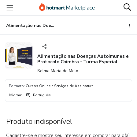
Ir
Ir
Ir
para
para
para
o
o
o
conteúdo
pagamento
rodapé
Alimentação nas Doenças Autoimunes e Protocolo Coimbra - Turma Especial
principal
Alimentação nas Doenças Autoimunes e
Protocolo Coimbra - Turma Especial
Selma Maria de Melo
Formato
:
Cursos Online e Serviços de Assinatura
Idioma
:
Português
Produto indisponível
Cadastre-se e mostre seu interesse em comprar para o(a)