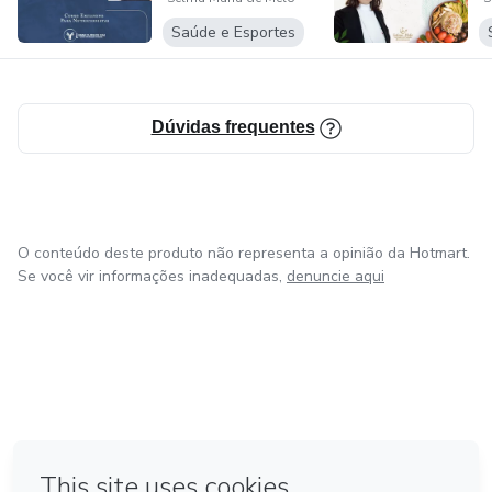
Protocolo Coimbr...
P
C
Saúde e Esportes
MÓDULO 05: MENTORIA AO VIVO: você terá direito a
uma mentoria de 2 horas (encontro ao vivo).
ATENÇÃO:
Dúvidas frequentes
AS AULAS FORAM GRAVADAS DE TURMAS
ANTERIORES.
O conteúdo deste produto não representa a opinião da Hotmart.
Se você vir informações inadequadas,
denuncie aqui
em Amsterdam
em Madrid
em Bogotá
Feito com
❤