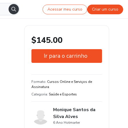
Acessar meu curso
Criar um curso
$145.00
Ir para o carrinho
Garantia de 15 dias
Estude do seu jeito e em qualquer
Formato
:
Cursos Online e Serviços de
dispositivo
Assinatura
Categoria
:
Saúde e Esportes
Monique Santos da
Silva Alves
6 Ano Hotmarter