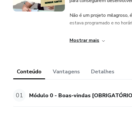
para conseguirem desenvolver 
Não é um projeto milagroso,
estava programado e no horár
A melhor maneira de achar um
Mostrar mais
conseguirem se virar sozinhas.
O curso irá trabalhar os princi
correta, os módulos são:
Conteúdo
Vantagens
Detalhes
Módulo 1 - Mudança da ment
01
Módulo 0 - Boas-vindas [OBRIGATÓRI
Módulo 2 - Pilares do emagr
Módulo 3 - Estratégias nutrici
Módulo 4 - Saúde