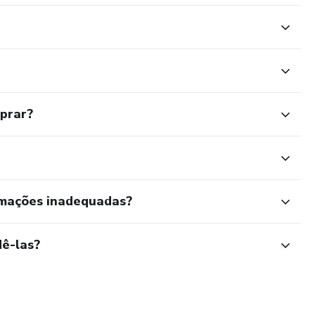
mprar?
rmações inadequadas?
ê-las?