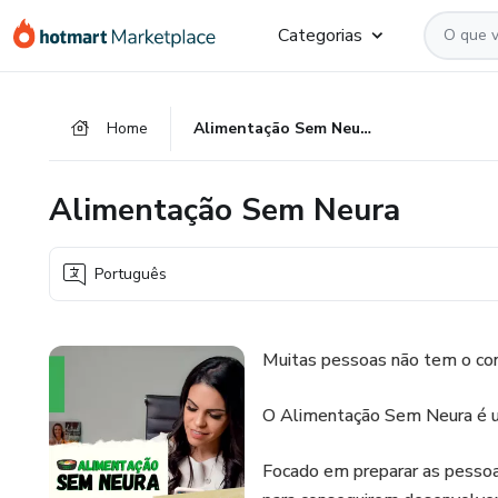
Ir
Ir
Ir
Categorias
para
para
para
o
o
o
conteúdo
pagamento
rodapé
Home
Alimentação Sem Neura
principal
Alimentação Sem Neura
Português
Muitas pessoas não tem o con
O Alimentação Sem Neura é u
Focado em preparar as pessoas