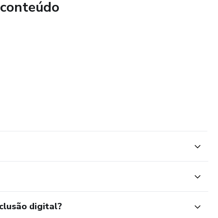
 conteúdo
parecer profissional. Sempre consulte um profissional da
relativos à saúde.
clusão digital?