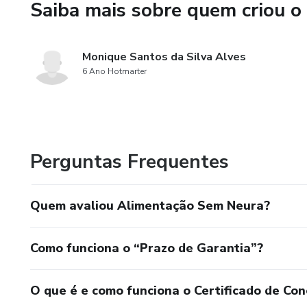
Saiba mais sobre quem criou o
Módulo 5 - A prática
Módulo 6 - BÔNUS
Monique Santos da Silva Alves
6 Ano Hotmarter
Este produto não substitui o 
saúde para tratar de assuntos 
Perguntas Frequentes
Quem avaliou Alimentação Sem Neura?
Como funciona o “Prazo de Garantia”?
O que é e como funciona o Certificado de Con