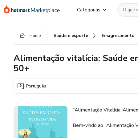
Ir
Ir
Ir
Categorias
para
para
para
o
o
o
conteúdo
pagamento
rodapé
Home
Saúde e esporte
Emagrecimento
principal
Alimentação vitalícia: Saúde e
50+
Português
"Alimentação Vitalícia :Alim
Bem-vindo ao "Alimentação Vit