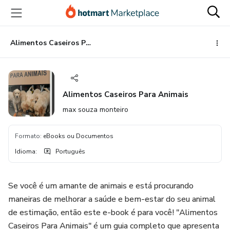
Ir
Ir
Ir
para
para
para
o
o
o
conteúdo
pagamento
rodapé
Alimentos Caseiros Para Animais
principal
Alimentos Caseiros Para Animais
max souza monteiro
Formato
:
eBooks ou Documentos
Idioma
:
Português
Se você é um amante de animais e está procurando
maneiras de melhorar a saúde e bem-estar do seu animal
de estimação, então este e-book é para você! "Alimentos
Caseiros Para Animais" é um guia completo que apresenta