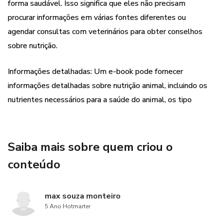
forma saudável. Isso significa que eles não precisam
sobre como personalizar as receitas para atender às
necessidades específicas do seu animal de estimação.
procurar informações em várias fontes diferentes ou
agendar consultas com veterinários para obter conselhos
Não importa se você é um iniciante na culinária para animais
sobre nutrição.
ou um especialista em alimentação saudável, este e-book
é uma excelente fonte de informações e inspiração para
Informações detalhadas: Um e-book pode fornecer
quem deseja fornecer aos seus animais uma alimentação
informações detalhadas sobre nutrição animal, incluindo os
caseira e saudável. Adquira agora mesmo "Alimentos
nutrientes necessários para a saúde do animal, os tipo
Caseiros Para Animais" e comece a fazer refeições
deliciosas e nutritivas para o seu animal de estimação
Saiba mais sobre quem criou o
conteúdo
max souza monteiro
5 Ano Hotmarter