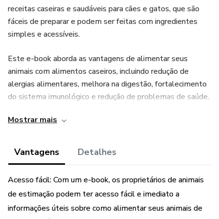
receitas caseiras e saudáveis ​​para cães e gatos, que são
fáceis de preparar e podem ser feitas com ingredientes
simples e acessíveis.
Este e-book aborda as vantagens de alimentar seus
animais com alimentos caseiros, incluindo redução de
alergias alimentares, melhora na digestão, fortalecimento
do sistema imunológico e redução de problemas de saúde.
Ele também fornece orientações nutricionais úteis para
Mostrar mais
garantir que seus animais estejam recebendo todos os
nutrientes essenciais de que precisam para uma vida
saudável e feliz.
Vantagens
Detalhes
Com "Alimentos Caseiros Para Animais", você aprenderá a
Acesso fácil: Com um e-book, os proprietários de animais
fazer refeições saborosas e saudáveis, como biscoitos de
de estimação podem ter acesso fácil e imediato a
banana e aveia, petiscos de frango caseiro, purê de batata-
informações úteis sobre como alimentar seus animais de
doce e muito mais. Este e-book também inclui dicas úteis