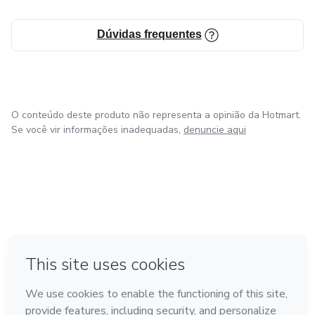
Dúvidas frequentes
O conteúdo deste produto não representa a opinião da Hotmart.
Se você vir informações inadequadas,
denuncie aqui
em Bogotá
em Amsterdam
em Madrid
na Cidade do México
Feito com
❤
em Belo Horizonte