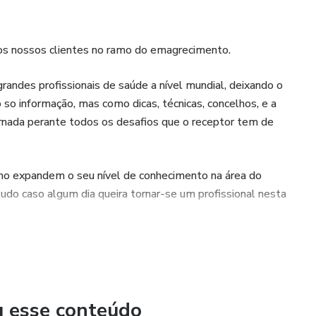
os nossos clientes no ramo do emagrecimento.
ndes profissionais de saúde a nível mundial, deixando o
so informação, mas como dicas, técnicas, concelhos, e a
 jornada perante todos os desafios que o receptor tem de
o expandem o seu nível de conhecimento na área do
o caso algum dia queira tornar-se um profissional nesta
da um de nós que estudou durante anos para saber o que
esquisas cientificamente comprovados por isso acreditamos
pós dia para deixar o cliente com o produto que necessita.
u esse conteúdo