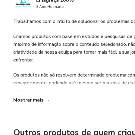
Emagreça 100%
3 Ano Hotmarter
Trabalhamos com o intuito de solucionar os problemas d
Criamos produtos com base em estudos e pesquisas de gra
máximo de informação sobre o conteúdo selecionado, não 
criatividade da nossa equipa para tornar mais fácil a sua
enfrentar.
Os produtos não só resolvem determinado problema com
emagrecimento, podendo até mesmo ser material de estud
área.
Mostrar mais
Trabalhamos em equipa ultilizando o conhecimento de ca
sabe hoje, e toda a informação é baseada em artigos e p
fortemente no nosso trabalho, pois damos o máximo dia a
Outros produtos de quem crio