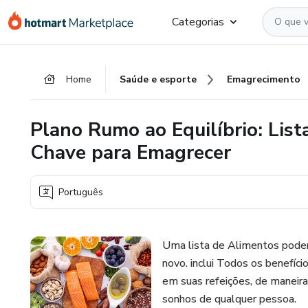
Ir
Ir
Ir
Categorias
para
para
para
o
o
o
conteúdo
pagamento
rodapé
Home
Saúde e esporte
Emagrecimento
principal
Plano Rumo ao Equilíbrio: Lis
Chave para Emagrecer
Português
Uma lista de Alimentos poder
novo. inclui Todos os benefíc
em suas refeições, de maneira 
sonhos de qualquer pessoa.