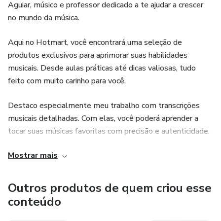
Aguiar, músico e professor dedicado a te ajudar a crescer
no mundo da música.
Aqui no Hotmart, você encontrará uma seleção de
produtos exclusivos para aprimorar suas habilidades
musicais. Desde aulas práticas até dicas valiosas, tudo
feito com muito carinho para você.
Destaco especialmente meu trabalho com transcrições
musicais detalhadas. Com elas, você poderá aprender a
tocar suas músicas favoritas com precisão e autenticidade.
Mostrar mais
Então, embarque nessa jornada comigo e vamos juntos
transformar sua experiência musical em algo incrível. Seja
bem-vindo ao meu cantinho musical no Hotmart!
Outros produtos de quem criou esse
conteúdo