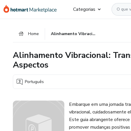
Ir
Ir
Ir
Categorias
para
para
para
o
o
o
conteúdo
pagamento
rodapé
Home
Alinhamento Vibracional: Transforme sua Vida em Todos os Aspectos
principal
Alinhamento Vibracional: Tra
Aspectos
Português
Embarque em uma jornada tran
vibracional, cuidadosamente e
Este guia abrangente oferece 
promover mudanças positivas 