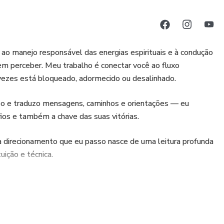
, ao manejo responsável das energias espirituais e à condução
 perceber. Meu trabalho é conectar você ao fluxo
 vezes está bloqueado, adormecido ou desalinhado.
ebo e traduzo mensagens, caminhos e orientações — eu
ios e também a chave das suas vitórias.
a direcionamento que eu passo nasce de uma leitura profunda
uição e técnica.
a, abrangendo:
 emocional, restauração de laços e abertura dos caminhos