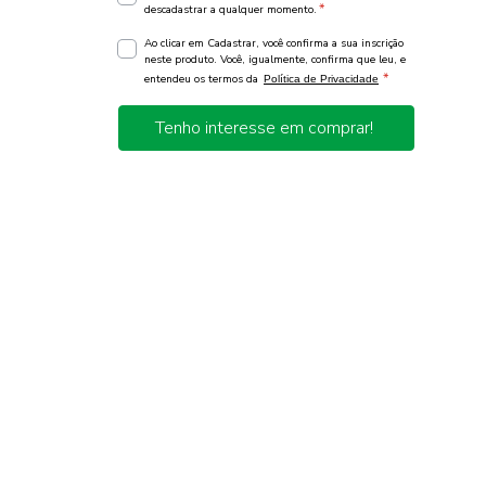
*
descadastrar a qualquer momento.
Ao clicar em Cadastrar, você confirma a sua inscrição
neste produto. Você, igualmente, confirma que leu, e
*
entendeu os termos da
Política de Privacidade
Tenho interesse em comprar!