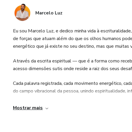
Marcelo Luz
Eu sou Marcelo Luz, e dedico minha vida à escrituralidade
de forças que atuam além do que os olhos humanos podem
energético que já existe no seu destino, mas que muitas
Através da escrita espiritual — que é a forma como rec
acesso dimensões sutis onde reside a raiz dos seus desaf
Cada palavra registrada, cada movimento energético, cad
do campo vibracional da pessoa, unindo espiritualidade, int
Atuo na rearmonização das forças que governam a sua vid
Mostrar mais
• Amor e relacionamentos — desbloqueio, reconexão, cura
afetivos;