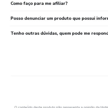
Como faço para me afiliar?
E a minha missão é abrir caminhos, iluminar destinos e fort
Posso denunciar um produto que possui info
Tenho outras dúvidas, quem pode me respond
O conteúdo deste produto não representa a opinião da Hotm