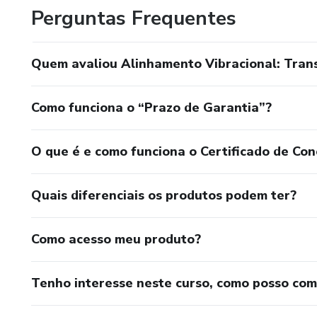
Perguntas Frequentes
• Vida financeira — alinhamento da energia da prosperida
de abundância;
Quem avaliou Alinhamento Vibracional: Tran
• Vida pessoal e emocional — fortalecimento espiritual, p
Como funciona o “Prazo de Garantia”?
• Propósito e caminhos de destino — clareza, direcioname
Meu trabalho não é apenas espiritual — é uma condução e
O que é e como funciona o Certificado de Con
leitura escrita, da manipulação adequada das forças espiri
qualidade da sua energia, para que sua vida responda com 
Quais diferenciais os produtos podem ter?
Se você busca transformação, cura, reconexão, prosperidad
Como acesso meu produto?
Aqui, você encontra verdade, responsabilidade espiritual
Tenho interesse neste curso, como posso co
Eu sou Marcelo Luz.