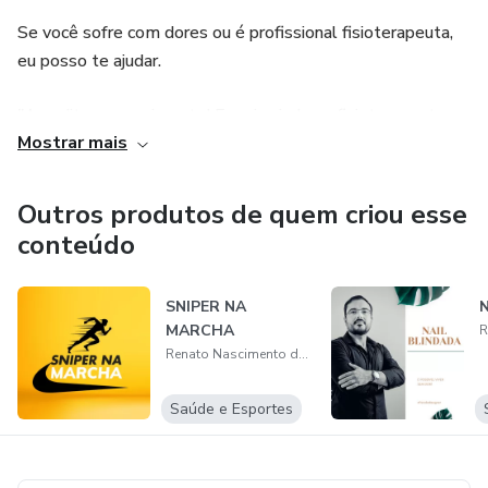
Se você sofre com dores ou é profissional fisioterapeuta,
eu posso te ajudar.
"Acredito no movimento! E mais ainda no fisioterapeuta,
Mostrar mais
que detém todas as ferramentas necessárias para
devolver a função, vitalidade, autoconfiança ao cliente e a
qualidade que ele merece para viver livre das dores. Venha
Outros produtos de quem criou esse
comigo que eu te ensino a direção."
conteúdo
SNIPER NA
MARCHA
Renato Nascimento de Oliveira
Saúde e Esportes