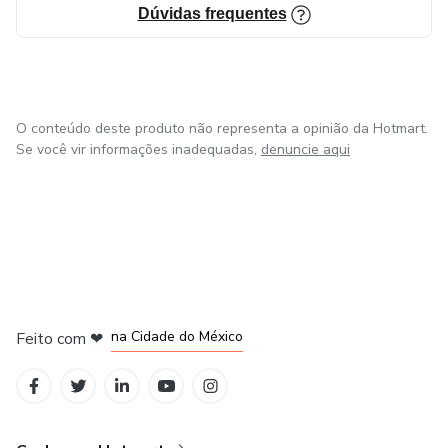
Dúvidas frequentes
O conteúdo deste produto não representa a opinião da Hotmart.
Se você vir informações inadequadas,
denuncie aqui
em Bogotá
em Amsterdam
em Madrid
na Cidade do México
Feito com
❤
em Belo Horizonte