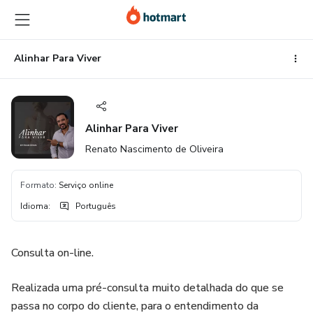
Ir
Ir
Ir
para
para
para
o
o
o
conteúdo
pagamento
rodapé
Alinhar Para Viver
principal
Alinhar Para Viver
Renato Nascimento de Oliveira
Formato
:
Serviço online
Idioma
:
Português
Consulta on-line.
Realizada uma pré-consulta muito detalhada do que se
passa no corpo do cliente, para o entendimento da