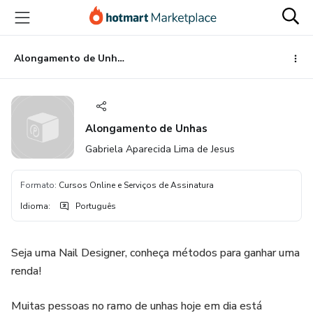
Ir
Ir
Ir
para
para
para
o
o
o
conteúdo
pagamento
rodapé
Alongamento de Unhas
principal
Alongamento de Unhas
Gabriela Aparecida Lima de Jesus
Formato
:
Cursos Online e Serviços de Assinatura
Idioma
:
Português
Seja uma Nail Designer, conheça métodos para ganhar uma
renda!
Muitas pessoas no ramo de unhas hoje em dia está