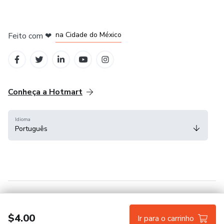
em Bogotá
em Amsterdam
em Madrid
na Cidade do México
Feito com
❤
em Belo Horizonte
Conheça a Hotmart
Idioma
Português
Central de ajuda
Termos
Privacidade
Cookies
$4.00
Ir para o carrinho