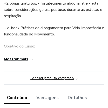
+2 bônus gratuitos: - fortalecimento abdominal e - aula
sobre considerações gerais, posturas durante às práticas e
respiração.
+ e-book Práticas de alongamento para Vida, importância e
funcionalidade do Movimento.
Objetivo do Curso:
Proporcionar ao aluno(a) através de aulas On Line , a
Mostrar mais
oportunidade de conhecer o próprio corpo através das
práticas corporais alinhadas ao alongamento muscular e
trabalho da mobilidade articular.
Acessar produto comprado
Teremos como objetivo também, dar autonomia ao
aluno(a) para praticar as aulas regularmente seguindo as
Conteúdo
Vantagens
Detalhes
aulas modelo fornecidas no curso.