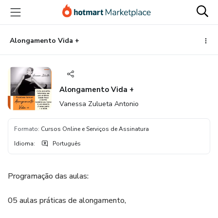
Ir
Ir
Ir
para
para
para
o
o
o
conteúdo
pagamento
rodapé
Alongamento Vida +
principal
Alongamento Vida +
Vanessa Zulueta Antonio
Formato
:
Cursos Online e Serviços de Assinatura
Idioma
:
Português
Programação das aulas:
05 aulas práticas de alongamento,