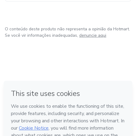
práticos e exemplos que podem ser aplicados
imediatamente em qualquer prova, fortalecendo a
confiança e a capacidade de argumentação diante de
qualquer tema proposto.
O conteúdo deste produto não representa a opinião da Hotmart.
Se você vir informações inadequadas,
denuncie aqui
em Amsterdam
em Madrid
em Bogotá
Feito com
❤
em Belo Horizonte
na Cidade do México
Conheça a Hotmart