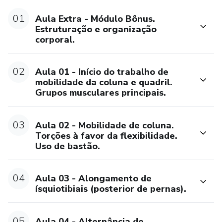
Através das práticas e ensinamentos das aulas, a aluna(o)
01
Aula Extra - Módulo Bônus.
terá como benefício os grupos musculares mais relaxados
Estruturação e organização
e alongados, haverá ganho progressivo de flexibilidade a
corporal.
fim de maximizar as performances de quem dança.
02
Aula 01 - Início do trabalho de
Além disso, essas práticas são preventivas na questão da
mobilidade da coluna e quadril.
dor associada à má postura, estresse no trabalho e falta
Grupos musculares principais.
de atividade física.
03
Aula 02 - Mobilidade de coluna.
Para quem é esse curso:
Torções à favor da flexibilidade.
Uso de bastão.
Para todos a partir de 10 anos de idade e para quem não
tenha contra indicação médica.
04
Aula 03 - Alongamento de
Para bailarinas (os), alunas (os) de dança, profissionais do
ísquiotibiais (posterior de pernas).
corpo, praticantes de Pilates e Yoga ou pessoas que não
dançam, mas precisam usufruir dos benefícios que essa
05
Aula 04 - Alternância de