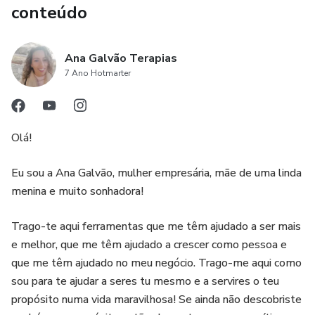
4. Flexibilidade e praticidade: por ser um produto digital, o
conteúdo
curso dos Anjos da Alta Magia oferece flexibilidade e
praticidade para quem deseja estudar e praticar a magia
Ana Galvão Terapias
em qualquer lugar e a qualquer momento.
7 Ano Hotmarter
Olá!
Eu sou a Ana Galvão, mulher empresária, mãe de uma linda
menina e muito sonhadora!
Trago-te aqui ferramentas que me têm ajudado a ser mais
e melhor, que me têm ajudado a crescer como pessoa e
que me têm ajudado no meu negócio. Trago-me aqui como
sou para te ajudar a seres tu mesmo e a servires o teu
propósito numa vida maravilhosa! Se ainda não descobriste