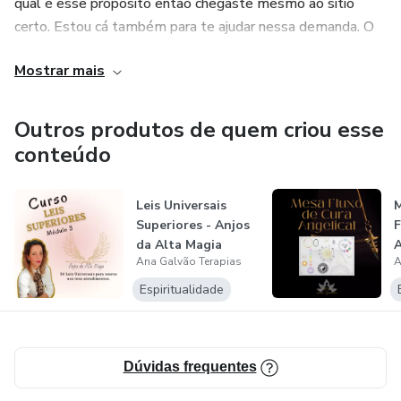
qual é esse propósito então chegaste mesmo ao sítio
certo. Estou cá também para te ajudar nessa demanda. O
meu objectivo é que assim como eu, tu também vivas uma
Mostrar mais
vida plena e na tua própria essência.
Fica por aí!
Outros produtos de quem criou esse
conteúdo
Leis Universais
M
Superiores - Anjos
F
da Alta Magia
A
Ana Galvão Terapias
A
Espiritualidade
Dúvidas frequentes