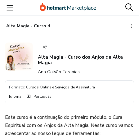
Ir
Ir
Ir
para
para
para
o
o
o
conteúdo
pagamento
rodapé
Alta Magia - Curso dos Anjos da Alta Magia
principal
Alta Magia - Curso dos Anjos da Alta
Magia
Ana Galvão Terapias
Formato
:
Cursos Online e Serviços de Assinatura
Idioma
:
Português
Este curso é a continuação do primeiro módulo, o Cura
Espiritual com os Anjos da Alta Magia. Neste curso vamos
acrescentar ao nosso leque de ferramentas: