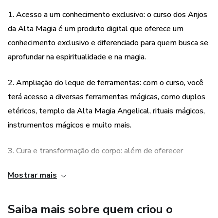
- Magia com velas e signos.
1. Acesso a um conhecimento exclusivo: o curso dos Anjos
da Alta Magia é um produto digital que oferece um
conhecimento exclusivo e diferenciado para quem busca se
aprofundar na espiritualidade e na magia.
2. Ampliação do leque de ferramentas: com o curso, você
terá acesso a diversas ferramentas mágicas, como duplos
etéricos, templo da Alta Magia Angelical, rituais mágicos,
instrumentos mágicos e muito mais.
3. Cura e transformação do corpo: além de oferecer
ferramentas para a prática da magia, o curso também
Mostrar mais
aborda temas como cura mágica, transformação do corpo e
cura através da energia e força de Cristo.
Saiba mais sobre quem criou o