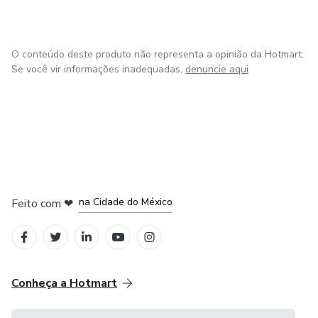
O conteúdo deste produto não representa a opinião da Hotmart.
Se você vir informações inadequadas,
denuncie aqui
em Bogotá
em Amsterdam
em Madrid
na Cidade do México
Feito com
❤
em Belo Horizonte
Conheça a Hotmart