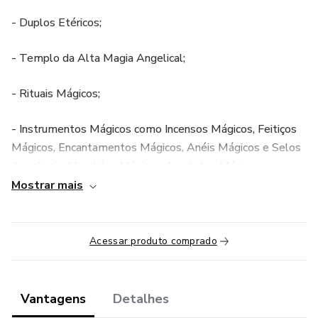
- Duplos Etéricos;
- Templo da Alta Magia Angelical;
- Rituais Mágicos;
- Instrumentos Mágicos como Incensos Mágicos, Feitiços
Mágicos, Encantamentos Mágicos, Anéis Mágicos e Selos
Angelicais, Mandalas Mágicas, Amuletos Mágicos,
Estátuas Mágicas;
Mostrar mais
- Cura Mágica;
Acessar produto comprado
- Transformação do Corpo;
- Cura através da Energia e Força de Cristo;
Vantagens
Detalhes